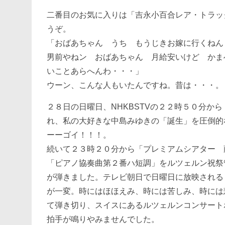
二番目のお気に入りは「吉永小百合レア・トラッ
うぞ。
「おばあちゃん うち もうじきお嫁に行くね
男前やねン おばあちゃん 月給安いけど かま
いことあらへんわ・・・」
ウーン、こんな人もいたんですね。昔は・・・。
２８日の日曜日、NHKBSTVの２２時５０分から「T
れ、私の大好きな中島みゆきの「誕生」を圧倒的
ーーゴイ！！！。
続いて２３時２０分から「プレミアムシアター 
「ピアノ協奏曲第２番ハ短調」をルツェルン祝祭
が弾きました。テレビ朝日で日曜日に放映される
が一変。時にはほほえみ、時には苦しみ、時には
て弾き切り、スイスにあるルツェルンコンサート
拍手が鳴りやみませんでした。