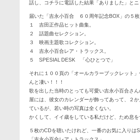
話し、コチラに電話した結果「ありました」とニ
届いた「吉永小百合 ６０周年記念BOX」の５枚
１ 吉田正作品ヒット曲集。
２ 話題曲セレクション。
３ 映画主題歌コレクション。
４ 吉永小百合レア・トラックス。
５ SPESIAL DESK 「心ひとつで」
それに１００頁の「オールカラーブックレット」
んと凄い！！！
歌を出した当時のとっても可愛い吉永小百合さん
屋には、彼女のカレンダーが飾ってあって、２か
ているが、若い時の写真は全くない。
かくして、イイ歳をしている私だけど、ため息を
５枚のCDを聴いたけれど、一番のお気に入りはSP
「吉永小百合レア・トラックス」。