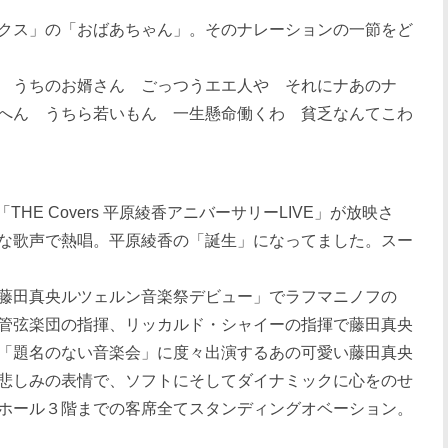
クス」の「おばあちゃん」。そのナレーションの一節をど
ん うちのお婿さん ごっつうエエ人や それにナあのナ
へん うちら若いもん 一生懸命働くわ 貧乏なんてこわ
HE Covers 平原綾香アニバーサリーLIVE」が放映さ
な歌声で熱唱。平原綾香の「誕生」になってました。スー
藤田真央ルツェルン音楽祭デビュー」でラフマニノフの
管弦楽団の指揮、リッカルド・シャイーの指揮で藤田真央
「題名のない音楽会」に度々出演するあの可愛い藤田真央
悲しみの表情で、ソフトにそしてダイナミックに心をのせ
ホール３階までの客席全てスタンディングオベーション。