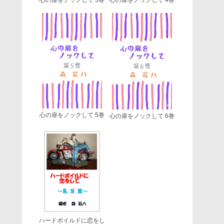
心の扉をノックして 5巻
心の扉をノックして 6巻
ハードボイルドに恋をし