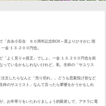
て「吉永小百合 ６０周年記念BOX～星よりひそかに 雨
一金 １３.２００円也。
ど「よく見りゃ貧乏」でしょ。一金 １３.２００円也を前
なっているかもしれないけれど、私、生粋の「サユリス
き注文したらなんと「売り切れ」。どうも思案投げ首など
生粋のサユリスト」なんて言ったら顰蹙をかうかもしれ
が、お年寄りをいたわりましょう的眼差しで、アチラに電