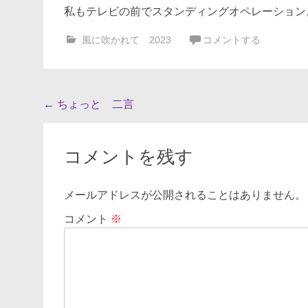
私もテレビの前でスタンディングオペレーション
風に吹かれて 2023
コメントする
投
←
ちょっと 二言
稿
ナ
コメントを残す
ビ
ゲ
メールアドレスが公開されることはありません。
ー
コメント
※
シ
ョ
ン