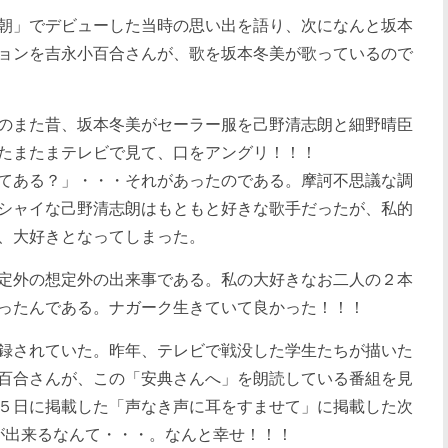
朝」でデビューした当時の思い出を語り、次になんと坂本
ョンを吉永小百合さんが、歌を坂本冬美が歌っているので
のまた昔、坂本冬美がセーラー服を己野清志朗と細野晴臣
たまたまテレビで見て、口をアングリ！！！
てある？」・・・それがあったのである。摩訶不思議な調
シャイな己野清志朗はもともと好きな歌手だったが、私的
、大好きとなってしまった。
定外の想定外の出来事である。私の大好きなお二人の２本
ったんである。ナガーク生きていて良かった！！！
録されていた。昨年、テレビで戦没した学生たちが描いた
百合さんが、この「安典さんへ」を朗読している番組を見
５日に掲載した「声なき声に耳をすませて」に掲載した次
が出来るなんて・・・。なんと幸せ！！！