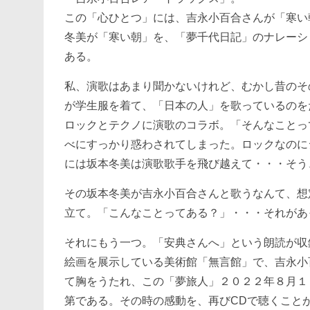
この「心ひとつ」には、吉永小百合さんが「寒い
冬美が「寒い朝」を、「夢千代日記」のナレーシ
ある。
私、演歌はあまり聞かないけれど、むかし昔のそ
が学生服を着て、「日本の人」を歌っているのを
ロックとテクノに演歌のコラボ。「そんなことっ
べにすっかり惑わされてしまった。ロックなのに
には坂本冬美は演歌歌手を飛び越えて・・・そう
その坂本冬美が吉永小百合さんと歌うなんて、想
立て。「こんなことってある？」・・・それがあ
それにもう一つ。「安典さんへ」という朗読が収
絵画を展示している美術館「無言館」で、吉永小
て胸をうたれ、この「夢旅人」２０２２年８月１
第である。その時の感動を、再びCDで聴くこと