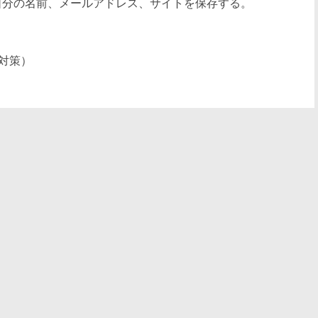
自分の名前、メールアドレス、サイトを保存する。
対策）