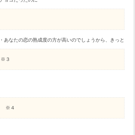
・あなたの恋の熟成度の方が高いのでしょうから、きっと
 ※３
 ※４