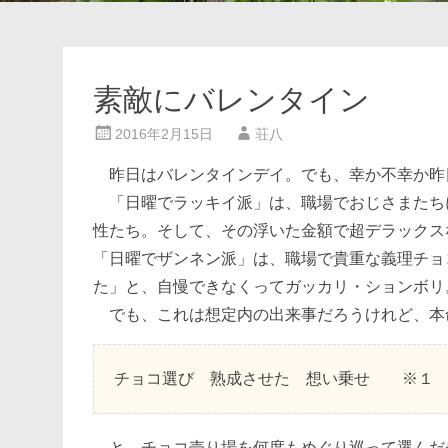
素敵にバレンタイン
2016年2月15日
荘八
昨日はバレンタインデイ。でも、幸か不幸か昨
「日曜でラッキイ派」は、職場でおじさまたち
性たち。そして、その浮いた金額で超デラックス
「日曜でザンネン派」は、職場で貴重な義理チョ
た」と、自慢できなくってガッカリ・ションボリ
でも、これは想定内の出来事だろうけれど、本
チョコ選び 熟成させた 想い乗せ ※１
と、チョコ売り場を何度もめぐり巡って選んだ