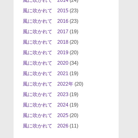
風に吹かれて 2014
(24)
風に吹かれて 2015
(23)
風に吹かれて 2016
(23)
風に吹かれて 2017
(19)
風に吹かれて 2018
(20)
風に吹かれて 2019
(20)
風に吹かれて 2020
(34)
風に吹かれて 2021
(19)
風に吹かれて 2022年
(20)
風に吹かれて 2023
(19)
風に吹かれて 2024
(19)
風に吹かれて 2025
(20)
風に吹かれて 2026
(11)