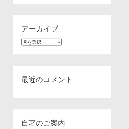
アーカイブ
ア
ー
カ
イ
ブ
最近のコメント
自著のご案内