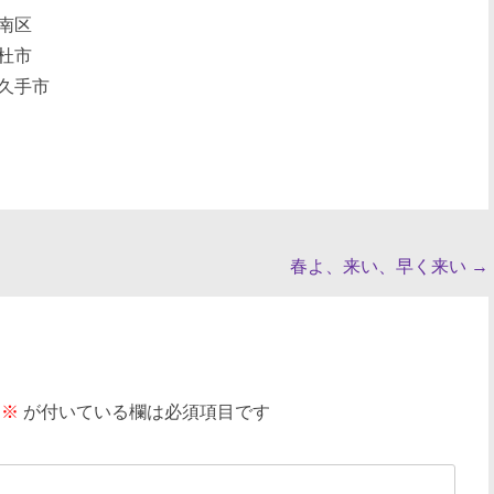
南区
杜市
久手市
春よ、来い、早く来い
→
※
が付いている欄は必須項目です