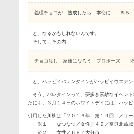
義理チョコが 熟成したら 本命に ※５
と、なるかもしれないんです。
そして、その内
チョコ渡し 家族になろう プロポーズ 
と、ハッピイバレンタインがハッピイウエデン
そう、バレタインって、夢多き素敵なイベント
たにも、３月１４日のホワイトデイには、ハッピ
引用した川柳は「２０１６年 第１９回 メリー
※１ なつなつ／女性／４９／奈良北葛城
※２ 女性／６８／大分市