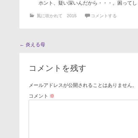
ホント、疑い深いんだから・・・。困ってし
風に吹かれて 2015
コメントする
投
←
炎える母
稿
ナ
コメントを残す
ビ
ゲ
メールアドレスが公開されることはありません。
ー
コメント
※
シ
ョ
ン