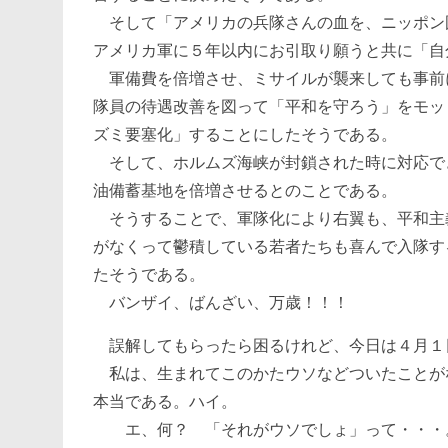
そして「アメリカの兵隊さんの血を、ニッポン
アメリカ軍に５年以内にお引取り願うと共に「自
軍備費を倍増させ、ミサイルが襲来しても事前
隊員の待遇改善を図って「平和を守ろう」をモッ
ズミ要塞化」することにしたそうである。
そして、ホルムズ海峡が封鎖された時に対応で
油備蓄基地を倍増させるとのことである。
そうすることで、軍隊化により右翼も、平和主
がなくって鬱積している若者たちも喜んで入隊す
たそうである。
バンザイ、ばんざい、万歳！！！
誤解してもらったら困るけれど、今日は４月１
私は、生まれてこのかたウソなどついたことが
本当である。ハイ。
エ、何？ 「それがウソでしょ」って・・・