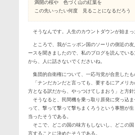
満開の桜や 色づく山の紅葉を
この先いったい何度 見ることになるだろう
そうなんです。人生のカウントダウンが始まっ
ところで、我がニッポン国のソーリの側近の友
ースを聞きましたので、私のブログを読んでいる
から、人に話さないでくださいね。
集団的自衛権について、一応与党が合意したも
「ナンだカンだと言っても、要するにアメリカ
方となる訳だから、やっつけてしまおう」と方針
そうなると、民間機を乗っ取り原発に突っ込ま
って、撃って撃って撃ちまくろうという事態が生
当ったそうである。
そこで、どこの国の味方もしないし、どこの国
言することに決めたそうである。