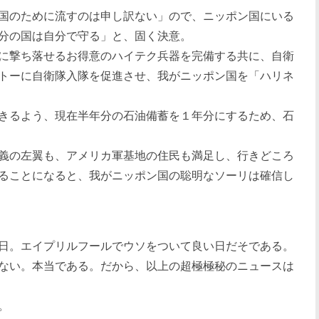
国のために流すのは申し訳ない」ので、ニッポン国にいる
分の国は自分で守る」と、固く決意。
に撃ち落せるお得意のハイテク兵器を完備する共に、自衛
トーに自衛隊入隊を促進させ、我がニッポン国を「ハリネ
きるよう、現在半年分の石油備蓄を１年分にするため、石
義の左翼も、アメリカ軍基地の住民も満足し、行きどころ
ることになると、我がニッポン国の聡明なソーリは確信し
日。エイプリルフールでウソをついて良い日だそである。
ない。本当である。だから、以上の超極極秘のニュースは
。