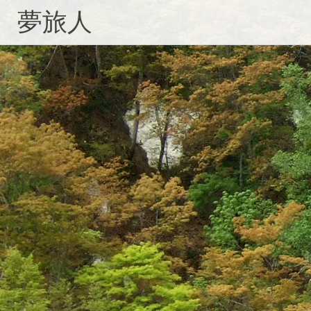
コ
夢旅人
ン
テ
ン
ツ
へ
ス
キ
ッ
プ