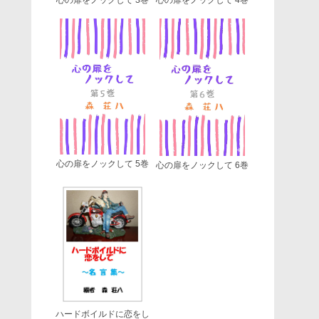
心の扉をノックして 5巻
心の扉をノックして 6巻
ハードボイルドに恋をし