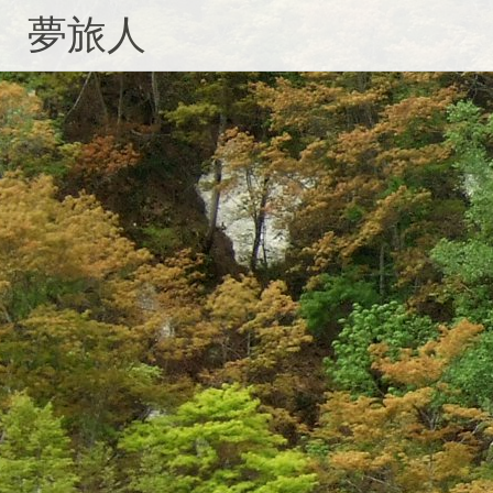
コ
夢旅人
ン
テ
ン
ツ
へ
ス
キ
ッ
プ