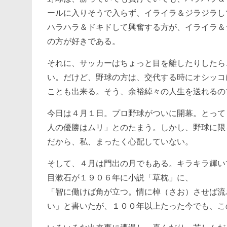
ールに入りそうで入らず、イライラ＆ジラジラし
ハラハラ＆ドキドして興奮する方が、イライラ＆
の方が好きである。
それに、サッカーはちょっと目を離したりしたら
い。だけど、野球の方は、交代する時にオシッコ
ことも出来る。そう、余裕綽々の人生を送れるの
今日は４月１日。プロ野球がついに開幕。とって
人の優勝はムリ」とのたまう。しかし、野球に限
だから、私、まったく心配していない。
そして、４月は門出の月でもある。キラキラ輝い
目漱石が１９０６年に小説「草枕」に、
「智に働けば角が立つ。情に棹（さお）させば流
い」と書いたが、１００年以上たった今でも、こ