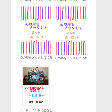
心の扉をノックして 5巻
心の扉をノックして 6巻
ハードボイルドに恋をし