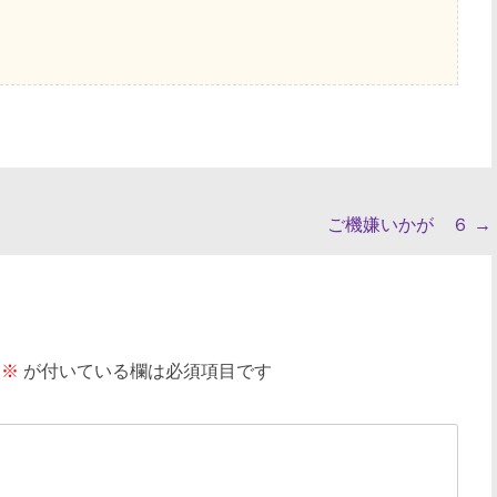
ご機嫌いかが ６
→
※
が付いている欄は必須項目です