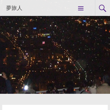
コ
夢旅人
ン
テ
ン
ツ
へ
ス
キ
ッ
プ