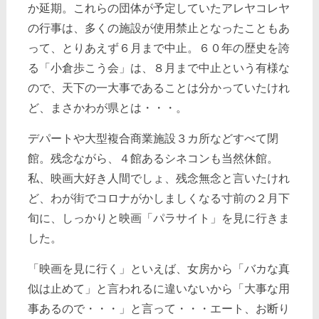
か延期。これらの団体が予定していたアレヤコレヤ
の行事は、多くの施設が使用禁止となったこともあ
って、とりあえず６月まで中止。６０年の歴史を誇
る「小倉歩こう会」は、８月まで中止という有様な
ので、天下の一大事であることは分かっていたけれ
ど、まさかわが県とは・・・。
デパートや大型複合商業施設３カ所などすべて閉
館。残念ながら、４館あるシネコンも当然休館。
私、映画大好き人間でしょ、残念無念と言いたけれ
ど、わが街でコロナがかしましくなる寸前の２月下
旬に、しっかりと映画「パラサイト」を見に行きま
した。
「映画を見に行く」といえば、女房から「バカな真
似は止めて」と言われるに違いないから「大事な用
事あるので・・・」と言って・・・エート、お断り