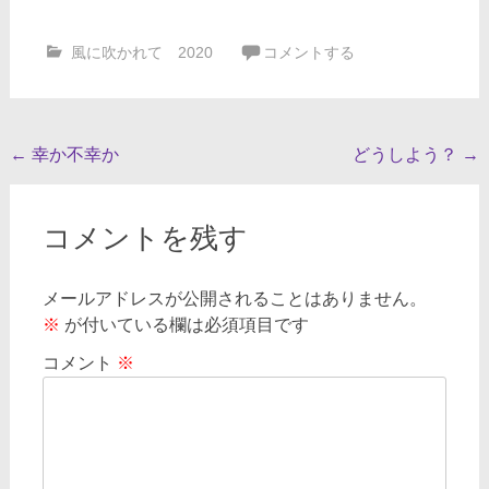
風に吹かれて 2020
コメントする
投
←
幸か不幸か
どうしよう？
→
稿
ナ
コメントを残す
ビ
ゲ
メールアドレスが公開されることはありません。
※
が付いている欄は必須項目です
ー
シ
コメント
※
ョ
ン