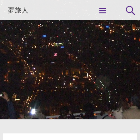
コ
夢旅人
ン
テ
ン
ツ
へ
ス
キ
ッ
プ