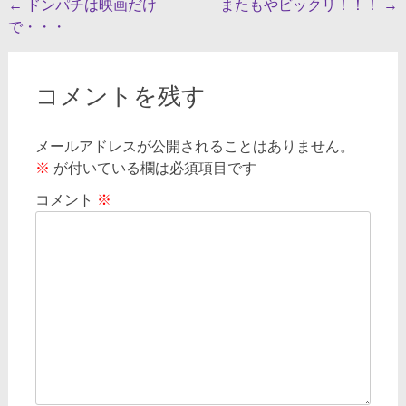
投
←
ドンパチは映画だけ
またもやビックリ！！！
→
で・・・
稿
ナ
ビ
コメントを残す
ゲ
メールアドレスが公開されることはありません。
ー
※
が付いている欄は必須項目です
シ
コメント
※
ョ
ン