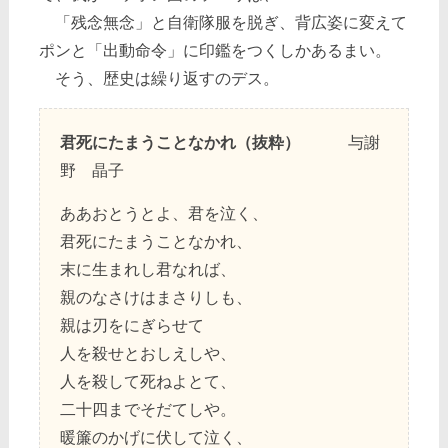
「残念無念」と自衛隊服を脱ぎ、背広姿に変えて
ポンと「出動命令」に印鑑をつくしかあるまい。
そう、歴史は繰り返すのデス。
君死にたまうことなかれ（抜粋）
与謝
野 晶子
ああおとうとよ、君を泣く、
君死にたまうことなかれ、
末に生まれし君なれば、
親のなさけはまさりしも、
親は刃をにぎらせて
人を殺せとおしえしや、
人を殺して死ねよとて、
二十四までそだてしや。
暖簾のかげに伏して泣く、