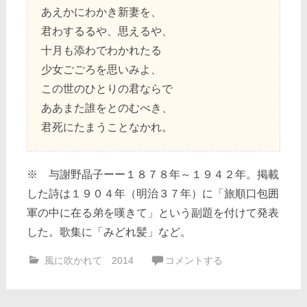
あえかにわかき新妻を、
君わするるや、思えるや、
十月も添わでわかれたる
少女ごごろを思いみよ、
この世のひとりの君ならで
ああまた誰をとのむべき、
君死にたまうことなかれ。
※ 与謝野晶子ーー１８７８年～１９４２年。掲載
した詩は１９０４年（明治３７年）に「旅順口包囲
軍の中に在る弟を嘆きて」という副題を付けて発表
した。歌集に「みどれ髪」など。
風に吹かれて 2014
コメントする