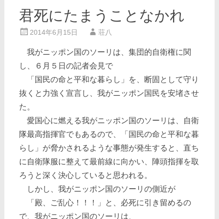
君死にたまうことなかれ
2014年6月15日
荘八
我がニッポン国のソーリは、集団的自衛権に関
し、６月５日の記者会見で
「国民の命と平和な暮らし」を、断固として守り
抜くと力強く宣言し、我がニッポン国民を安堵させ
た。
愛国心に燃える我がニッポン国のソーリは、自衛
隊最高指揮官でもあるので、「国民の命と平和な暮
らし」が脅かされるような事態が発生すると、直ち
に自衛隊服に整えて最前線に向かい、陣頭指揮を取
ろうと深く決心していると思われる。
しかし、我がニッポン国のソーリの側近が
「殿、ご乱心！！！」と、必死に引き留めるの
で、我がニッポン国のソーリは、