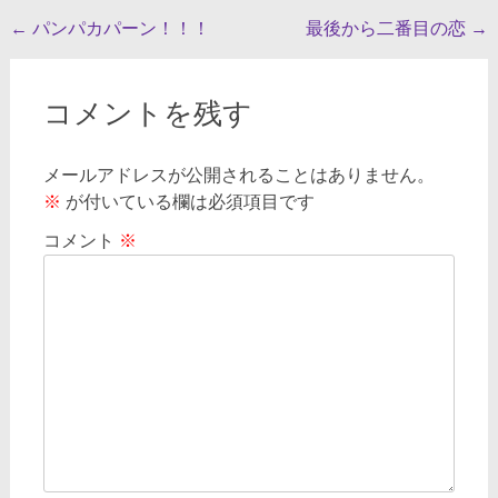
投
←
パンパカパーン！！！
最後から二番目の恋
→
稿
ナ
コメントを残す
ビ
ゲ
メールアドレスが公開されることはありません。
※
が付いている欄は必須項目です
ー
シ
コメント
※
ョ
ン