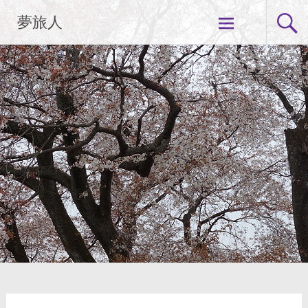
コ
夢旅人
ン
テ
ン
ツ
へ
ス
キ
ッ
プ