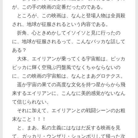
が、この手の映画の定番だったのである。
ところが、この映画は、なんと登場人物は全員殺
され、地球が征服されるという内容である。
折角、心ときめかしてイソイソと見に行ったの
に、地球が征服されるって、こんなバッカな話して
ある？
大体、エイリアンが乗ってくる宇宙船は、ピッカ
ピッカに輝く空飛ぶ円盤風でなくちゃならないの
に、この映画の宇宙船は、なんとまあグロテクス。
遥か宇宙の果ての高度な文化を持つ星からから飛
来するエイリアンに、こんなに美的感覚がないなん
て信じられない。
それに加えて、エイリアンとの戦闘シーンのお粗
末なこと！！！
と、まあ、私の主義にはなはだ反する映画を見
て、ガッカリ・ウンザリ・ションボリして帰った次