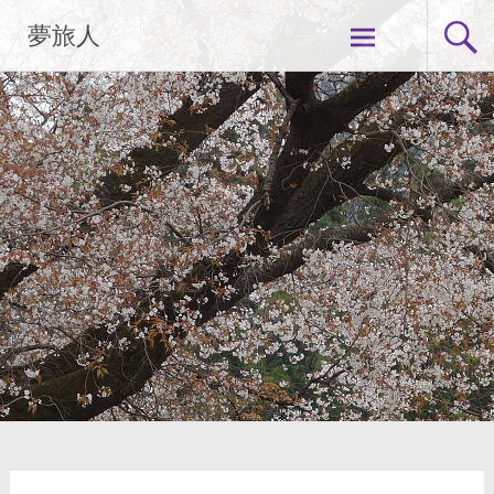
コ
夢旅人
ン
テ
ン
ツ
へ
ス
キ
ッ
プ