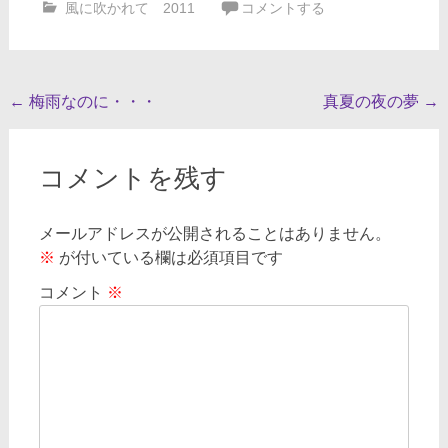
風に吹かれて 2011
コメントする
投
←
梅雨なのに・・・
真夏の夜の夢
→
稿
ナ
コメントを残す
ビ
ゲ
メールアドレスが公開されることはありません。
※
が付いている欄は必須項目です
ー
シ
コメント
※
ョ
ン