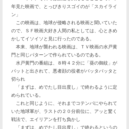
年見た映画で、とっびきりスゴイのが「スカイライ
ン」
この映画は、地球が侵略される映画と聞いていた
ので、ＳＦ映画大好き人間の私としては、心ときめ
かしてイソイソと見に行ったのである。
本来、地球が襲われる映画は、ＴＶ映画の水戸黄
門と同じパターンで作られているのである。
水戸黄門の番組は、８時４２分に「葵の御紋」が
パットと出されて、悪者顔の役者がバッタバッタと
切られ
「まずは、めでたし目出度し」で終わるように定
められている。
これと同じように、それまでコテンパにやられて
いた地球軍が、ラストの２０分前位に、アッと驚く
戦法で、エイリアンを打ち負かし
「まずは、めでたし目出度し」で終わるというの