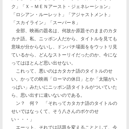
ク」「Ｘ－ＭＥＮアースト・ジェネレーション」
「ロシアン・ルーレット」「アジャストメント」
「スカイライン」「スーパー８」
全部、映画の題名は、何故か原題そのままのカタ
カナ語。私、ニッポン人だから、タイトルを見ても
意味が分からないし、ドンパチ場面ををウットリ見
ているから、どんなストーリイだったのか、今にな
ってはほとんど思い出せない。
これって、悪いのはカタカナ語のタイトルのせ
い。かっての映画「ローマの休日」とか「太陽がい
っぱい」みたいにニッポン語タイトルがついていた
ら、思い出すに違いないのである。
ン？ 何？ 「それってカタカナ語のタイトルの
せいではなっくて、そう八さんのボケのせ
い・・・」
エーット、それでは話題を変えることとして、今