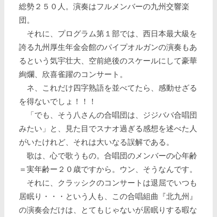
総勢２５０人。演奏はフルメンバーの九州交響楽
団。
それに、プログラム第１部では、西日本最大級を
誇る九州厚生年金会館のパイプオルガンの演奏もあ
るという気宇壮大、空前絶後のスケールにして豪華
絢爛、欣喜雀躍のコンサート。
ネ、これだけ四字熟語を並べてたら、感動せざる
を得ないでしょ！！！
「でも、そう八さんの合唱団は、ジジババ合唱団
みたい」と、見た目でスナオ過ぎる感想を述べた人
がいたけれど、それは大いなる誤解である。
歌は、心で歌うもの。合唱団のメンバーの心年齢
＝実年齢ー２０歳ですから。ウン、そうなんです。
それに、クラッシクのコンサートは退屈でいつも
居眠り・・・という人も、この合唱組曲『北九州』
の演奏会だけは、とてもじゃないが居眠りする暇な