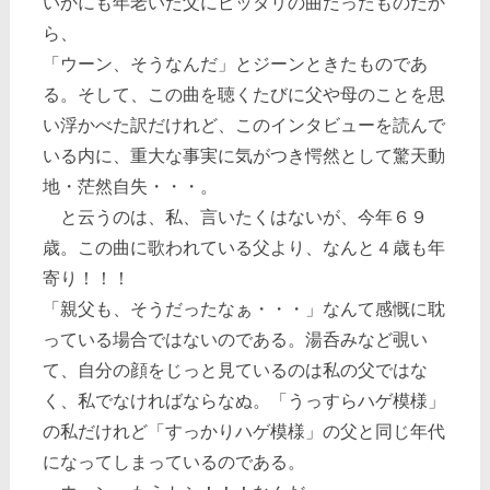
いかにも年老いた父にピッタリの曲だったものだか
ら、
「ウーン、そうなんだ」とジーンときたものであ
る。そして、この曲を聴くたびに父や母のことを思
い浮かべた訳だけれど、このインタビューを読んで
いる内に、重大な事実に気がつき愕然として驚天動
地・茫然自失・・・。
と云うのは、私、言いたくはないが、今年６９
歳。この曲に歌われている父より、なんと４歳も年
寄り！！！
「親父も、そうだったなぁ・・・」なんて感慨に耽
っている場合ではないのである。湯呑みなど覗い
て、自分の顔をじっと見ているのは私の父ではな
く、私でなければならなぬ。「うっすらハゲ模様」
の私だけれど「すっかりハゲ模様」の父と同じ年代
になってしまっているのである。