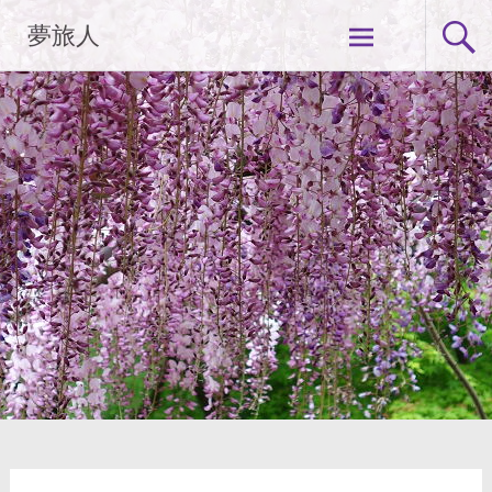
コ
夢旅人
ン
テ
ン
ツ
へ
ス
キ
ッ
プ