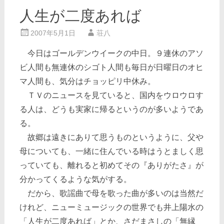
人生が二度あれば
2007年5月1日
荘八
今日はゴールデンウイークの中日。９連休のアソ
ビ人間も無連休のシゴト人間も毎日が日曜日のオヒ
マ人間も、気分はチョッピリ中休み。
ＴＶのニュースを見ていると、国内をウロウロす
る人は、どうも実家に帰るというのが多いようであ
る。
故郷は遠きにありて思うものというように、父や
母についても、一緒に住んでいる時はうとましく思
っていても、離れると初めてその『ありがたさ』が
分かってくるような気がする。
だから、歌謡曲で母を歌った曲が多いのは当然だ
けれど、ニューミュージックの世界でも井上陽水の
「人生が二度あれば」とか、さだまさしの「無縁