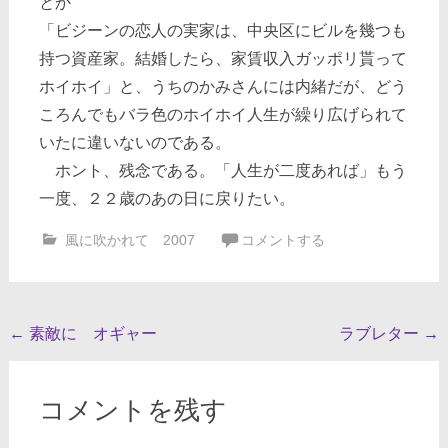
とか
「ビジーンの恋人の実家は、中央区にビルを幾つも
持つ資産家。結婚したら、家賃収入ガッポリ貰って
ホイホイ」と、うちのかみさんには内緒だが、どう
ころんでもバラ色のホイホイ人生が繰り広げられて
いたに違いないのである。
ホント、残念である。「人生が二度あれば」もう
一度、２２歳のあの日に戻りたい。
風に吹かれて 2007
コメントする
投
←
素敵に オギャー
ラブレター
→
稿
ナ
コメントを残す
ビ