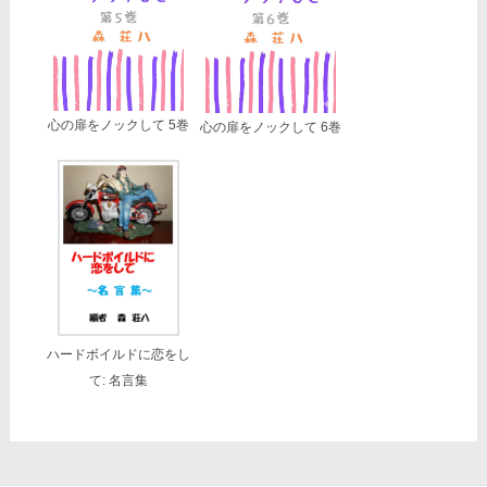
心の扉をノックして 5巻
心の扉をノックして 6巻
ハードボイルドに恋をし
て: 名言集