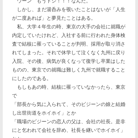
ウーン もうトシ！！！なんだ。
しかし、まだ湯呑みを覗いたことはないが「人生
が二度あれば」と夢見たことはある。
私、大学４年生の時、東京の大手の会社に就職が
内定していたけれど、入社する前に行われた身体検
査で結核に罹っていることが判明、採用が取り消さ
れてしまった。それで休学して泣くなく九州に戻り
入院、その後、病気が良くなって復学し卒業はした
ものの、東京での就職は難しく九州で就職すること
にしたのである。
もしもあの時、結核に罹っていなかったら、東京
で
「部長から気に入られて、そのビジーンの娘と結婚
し出世街道をホイホイ」とか
「職場のビジーンの恋人の父は、会社の社長。是非
にと乞われて会社を辞め、社長を継いでホイホイ」