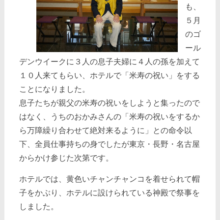
も、
５月
のゴ
ール
デンウイークに３人の息子夫婦に４人の孫を加えて
１０人来てもらい、ホテルで「米寿の祝い」をする
ことになりました。
息子たちが親父の米寿の祝いをしようと集ったので
はなく、うちのおかみさんの「米寿の祝いをするか
ら万障繰り合わせて絶対来るように」との命令以
下、全員仕事持ちの身でしたが東京・長野・名古屋
からかけ参じた次第です。
ホテルでは、黄色いチャンチャンコを着せられて帽
子をかぶり、ホテルに設けられている神殿で祭事を
しました。