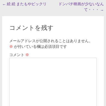
投
←
続 続 またもやビックリ
ドンパチ映画が少ないなん
て・・・
→
稿
ナ
ビ
コメントを残す
ゲ
メールアドレスが公開されることはありません。
ー
※
が付いている欄は必須項目です
シ
コメント
※
ョ
ン