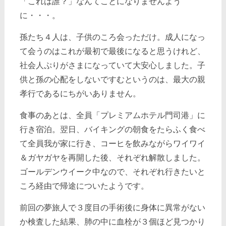
「これは誰？」なんてことになりませんよう
に・・・。
孫たち４人は、子供のころ会っただけ。成人になっ
て会うのはこれが最初で最後になると思うけれど、
社会人ぷりがさまになっていて大安心しました。子
供と孫の心配をしないですむというのは、最大の親
孝行であるにちがいありません。
食事のあとは、全員「プレミアムホテル門司港」に
行き宿泊。翌日、バイキングの朝食をたらふく食べ
て全員我が家に行き、コーヒを飲みながらワイワイ
＆ガヤガヤを再開した後、それぞれ解散しました。
ゴールデンウイーク中なので、それぞれ行きたいと
ころ経由で帰途についたようです。
前回の夢旅人で３度目の手術後に身体に異常がない
か検査した結果、肺の中に血栓が３個ほど見つかり