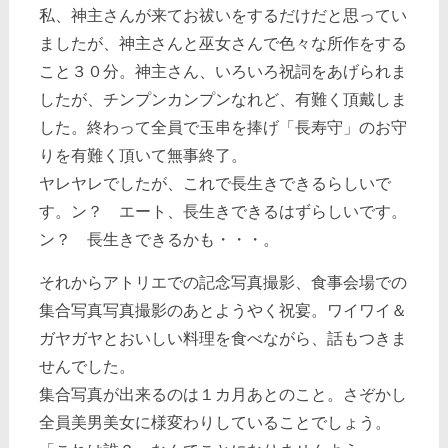
私、神主さんが来てお祓いをするだけだと思ってい
ましたが、神主さんと巫女さんで色々な所作をする
こと３０分。神主さん、いろいろ祝詞をあげられま
したが、チンプンカンプンなれど、有難く頂戴しま
した。終わって全員で玉串を捧げ「長寿守」のお守
りを有難く頂いて無事終了。
ヤレヤレでしたが、これで長生きできるらしいで
す。ン？ エート、長生きできるはずらしいです。
ン？ 長生きできるかも・・・。
それからアトリエでの記念写真撮影、食事会場での
集合写真写真撮影のあとようやく祝宴。ワイワイ＆
ガヤガヤとおいしい料理を食べながら、話もつきま
せんでした。
集合写真が出来るのは１カ月あとのこと。さぞかし
全員美男美女に様変わりしていることでしょう。