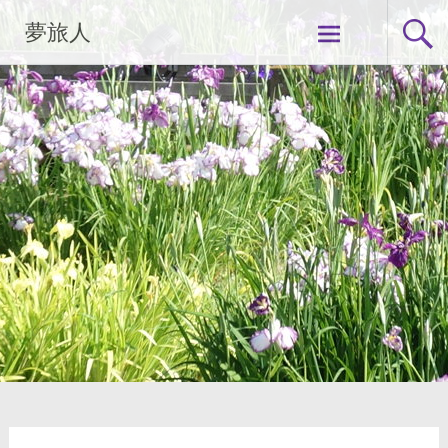
コ
夢旅人
ン
テ
ン
ツ
へ
ス
キ
ッ
プ