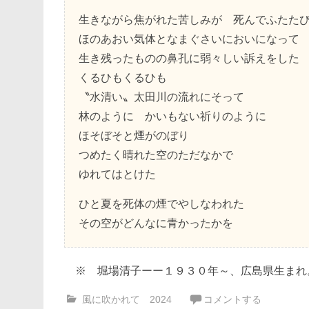
生きながら焦がれた苦しみが 死んでふたた
ほのあおい気体となまぐさいにおいになって
生き残ったものの鼻孔に弱々しい訴えをした
くるひもくるひも
〝水清い〟太田川の流れにそって
林のように かいもない祈りのように
ほそぼそと煙がのぼり
つめたく晴れた空のただなかで
ゆれてはとけた
ひと夏を死体の煙でやしなわれた
その空がどんなに青かったかを
※ 堀場清子ーー１９３０年～、広島県生まれ
風に吹かれて 2024
コメントする