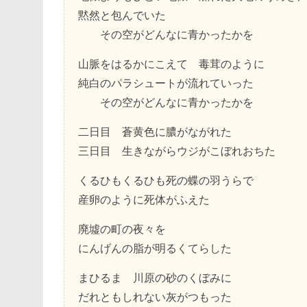
黙然と包んでいた
その空がどんなに青かったかを
山脈をはるかにこえて 毒茸のように
純白のパラシュートが流れていった
その空がどんなに青かったかを
二日目 蒼黄色に膿がながれた
三日目 生きながらウジがこぼれおちた
くるひもくるひも死の蝶の羽うらで
産卵のように死体がふえた
廃墟の町の夜々を
にんげんの脂が明るくてらした
まひるま 川原の砂のくぼみに
だれともしれない灰がつもった