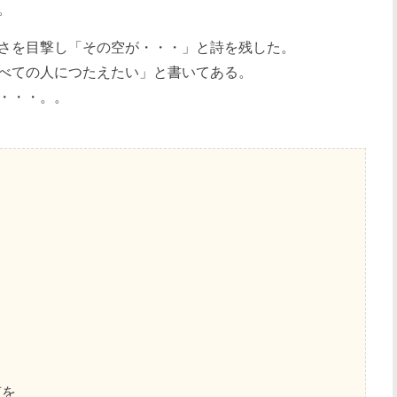
。
さを目撃し「その空が・・・」と詩を残した。
べての人につたえたい」と書いてある。
・・・。。
声を