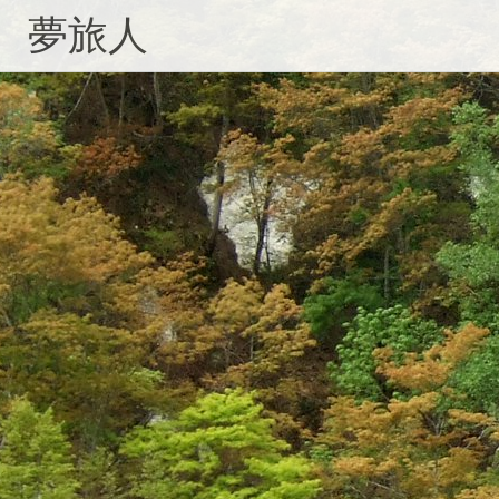
コ
夢旅人
ン
テ
ン
ツ
へ
ス
キ
ッ
プ