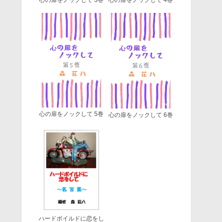
心の扉をノックして 5巻
心の扉をノックして 6巻
ハードボイルドに恋をし