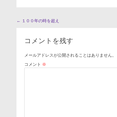
投
←
１００年の時を超え
稿
ナ
コメントを残す
ビ
ゲ
メールアドレスが公開されることはありません。
ー
コメント
※
シ
ョ
ン