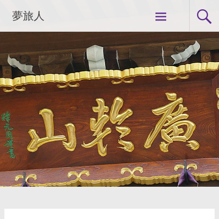
コ
夢旅人
ン
テ
ン
ツ
へ
ス
キ
ッ
プ