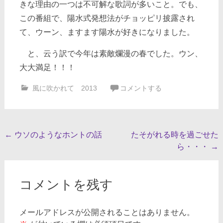
きな理由の一つは不可解な歌詞が多いこと。でも、
この番組で、陽水式発想法がチョッピリ披露され
て、ウーン、ますます陽水が好きになりました。
と、云う訳で今年は素敵爛漫の春でした。ウン、
大大満足！！！
風に吹かれて 2013
コメントする
投
←
ウソのようなホントの話
たそがれる時を過ごせた
ら・・・
→
稿
ナ
ビ
コメントを残す
ゲ
メールアドレスが公開されることはありません。
ー