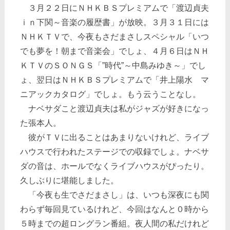
３月２２日にＮＨＫＢＳプレミアムで「渡辺貞夫
ｉｎ下関～音楽の履歴書」が放映。３月３１日には
ＮＨＫＴＶで、今夜もさだまさしスペシャル「いつ
でも夢を！朝まで音楽会」でしょ、４月６日はＮＨ
ＫＴＶのＳＯＮＧＳ「”時代”～中島みゆき～」でし
ょ、翌日はＮＨＫＢＳプレミアムで「井上陽水 マ
ニアックカタログ」でしょ。もう云うことなし。
ナベサダこと渡辺貞夫は私がジャズが好きになっ
た張本人。
彼がＴＶに出ることはあまりないけれど、ライブ
ハウスで行われたステージでの収録でしょ。ナベサ
ダの音は、ホールでなくライブハウスがぴったり。
久しぶりに堪能しました。
「今夜も生でさだまさし」は、いつも深夜にも関
わらず毎回見ているけれど、今回はなんと０時から
５時までの超ロングラン番組。夜人間の私だけれど