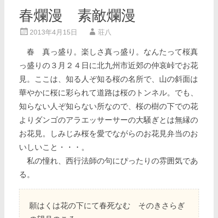
春爛漫 素敵爛漫
2013年4月15日
荘八
春 真っ盛り。楽しさ真っ盛り。なんたって桜真
っ盛りの３月２４日に北九州市近郊の仲哀峠でお花
見。ここは、知る人ぞ知る桜の名所で、山の斜面は
華やかに桜に彩られて道路は桜のトンネル。でも、
知らない人ぞ知らない所なので、桜の樹の下での花
よりダンゴのアラエッサーサーの大騒ぎとは無縁の
お花見。しみじみ桜を愛でながらのお花見弁当のお
いしいこと・・・。
私の憧れ、西行法師の句にぴったりの雰囲気であ
る。
願はくは花の下にて春死なむ そのきさらぎ