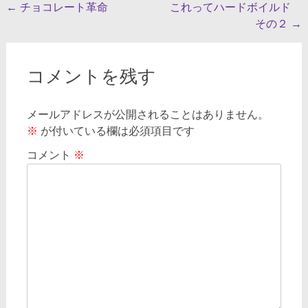
投
←
チョコレート革命
これってハードボイルド
その２
→
稿
ナ
ビ
コメントを残す
ゲ
メールアドレスが公開されることはありません。
ー
※
が付いている欄は必須項目です
シ
コメント
※
ョ
ン