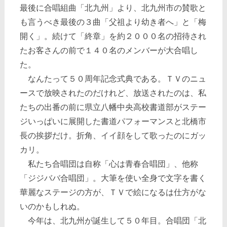
最後に合唱組曲「北九州」より、北九州市の賛歌と
も言うべき最後の３曲「父祖より幼き者へ」と「梅
開く」。続けて「終章」を約２０００名の招待され
たお客さんの前で１４０名のメンバーが大合唱し
た。
なんたって５０周年記念式典である。ＴＶのニュ
ースで放映されたのだけれど、放送されたのは、私
たちの出番の前に県立八幡中央高校書道部がステー
ジいっぱいに展開した書道パフォーマンスと北橋市
長の挨拶だけ。折角、イイ顔をして歌ったのにガッ
カリ。
私たち合唱団は自称「心は青春合唱団」、他称
「ジジババ合唱団」。大筆を使い全身で文字を書く
華麗なステージの方が、ＴＶで絵になるは仕方がな
いのかもしれぬ。
今年は、北九州が誕生して５０年目。合唱団「北