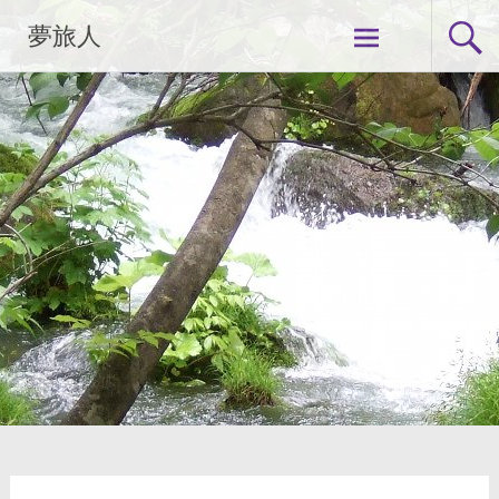
コ
夢旅人
ン
テ
ン
ツ
へ
ス
キ
ッ
プ