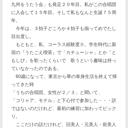
九州をうたう会」も発足２０年目。私がこの合唱団
に入会して１５年目。そして私もなんと生誕７５周
年。
今年は、３拍子どころか４拍子も揃ってめでたし
目出度し。
もともと、私、コーラス経験度０。学生時代に新
宿の『うたごえ喫茶』で「カチューシャ」とか「と
もしび」を歌ったくらいで 歌うという趣味は持っ
ていなかったのである。
60歳になって、東京から華の単身生活を終えて帰
ってきた時
「うちの合唱団、女性が２／３」と聞いて、
「コリャア、モテル」と下心付で参加した・・・訳
ではないのだけれど、最初の練習に加わってビック
リ。
ここだけの話だけれど、旧美人・元美人・前美人