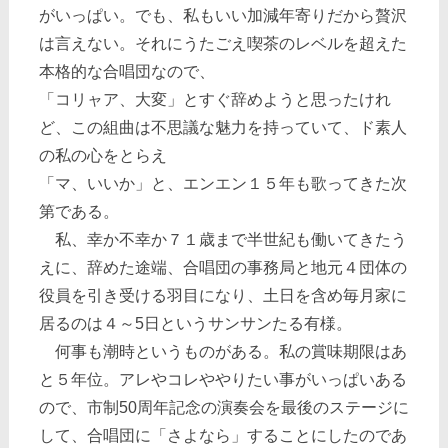
がいっぱい。でも、私もいい加減年寄りだから贅沢
は言えない。それにうたごえ喫茶のレベルを超えた
本格的な合唱団なので、
「コリャア、大変」とすぐ辞めようと思ったけれ
ど、この組曲は不思議な魅力を持っていて、ド素人
の私の心をとらえ
「マ、いいか」と、エンエン１５年も歌ってきた次
第である。
私、幸か不幸か７１歳まで半世紀も働いてきたう
えに、辞めた途端、合唱団の事務局と地元４団体の
役員を引き受ける羽目になり、土日を含め毎月家に
居るのは４～5日というサンサンたる有様。
何事も潮時というものがある。私の賞味期限はあ
と５年位。アレやコレややりたい事がいっぱいある
ので、市制50周年記念の演奏会を最後のステージに
して、合唱団に「さよなら」することにしたのであ