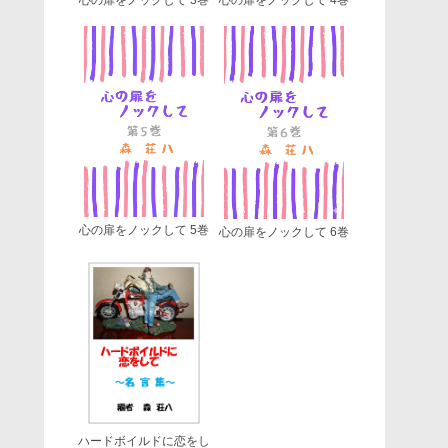
心の扉をノックして 5巻
心の扉をノックして 6巻
ハードボイルドに恋をし