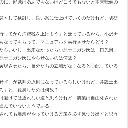
のに、野党はああでもないけどこうでもないと本末転倒の
諤々して検討し、良い案に仕上げていくのだけれど、切磋
行してから消費税を上げよう」と云っているから、小沢ナ
もなってもらって、マニュアルを実行させたらどう？
たらいいし、出来なかったら小沢ナニガシ氏は「口先男」
沢ナニガシ氏にやらせないのは何故？
実現させたら、自分たちの立場がなくなると心配している
せず」が裁判の原則になっているらしいけれど、弁護士出
ろ」と、変身したのは何故？
は避けては通れない道と思うけれど「農業は自由化された
進んでいないようである。
されても農業がやっていける方策を必ず見つけ出すと思う