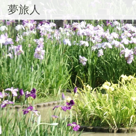
コ
夢旅人
ン
テ
ン
ツ
へ
ス
キ
ッ
プ