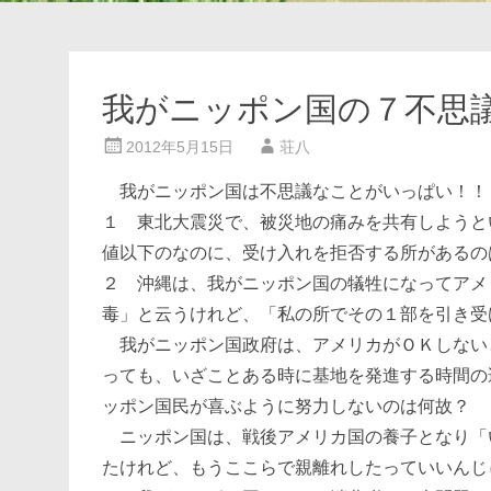
我がニッポン国の７不思
2012年5月15日
荘八
我がニッポン国は不思議なことがいっぱい！！
１ 東北大震災で、被災地の痛みを共有しようと
値以下のなのに、受け入れを拒否する所があるの
２ 沖縄は、我がニッポン国の犠牲になってアメ
毒」と云うけれど、「私の所でその１部を引き受
我がニッポン国政府は、アメリカがＯＫしない
っても、いざことある時に基地を発進する時間の
ッポン国民が喜ぶように努力しないのは何故？
ニッポン国は、戦後アメリカ国の養子となり「
たけれど、もうここらで親離れしたっていいんじ