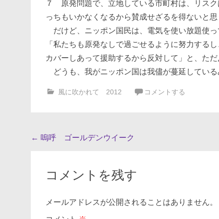
７ 原発問題で、立地している市町村は、リスク
っちもいかなくなるから賛成せざるを得ないと思
だけど、ニッポン国民は、電気を使い放題使っ
「私たちも原発なしで過ごせるように努力するし
カバーしあって援助するから反対して」と、ただ
どうも、我がニッポン国は我儘が蔓延している
風に吹かれて 2012
コメントする
投
←
嗚呼 ゴールデンウイーク
稿
ナ
コメントを残す
ビ
ゲ
メールアドレスが公開されることはありません。
ー