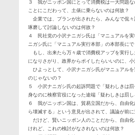
３ 我がニッポン国にとって消費税は一大問題な
ことにこだわって、土俵に乗らないのは何故？
企業では、プランが出されたら、みんなで侃々
琢磨して討論しないのは何故？
４ 民社党の小沢ナニガシ氏は「マニュアルを実
ニガシ氏に「マニュアル実行本部」の本部長にで
もし、出来たら万々歳で消費税アップを実行し
になりさがり、政界からポイしたらいいのに、小
ひよっとして、小沢ナニガシ氏がマニュアルを
のじゃないの？
５ 小沢ナニガシ氏の起訴問題で「疑わしきは罰
身なのに検察官役になった途端「疑わしきは罰し
６ 我がニッポン国は、貿易立国だから、自由化
ら壊滅する」という意見が出されて、議論が前に
だけど、賢いニッポン人のことだから、自由化
けれど、これの検討がなされないのは何故？