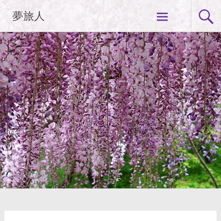
コ
夢旅人
ン
テ
ン
ツ
へ
ス
キ
ッ
プ