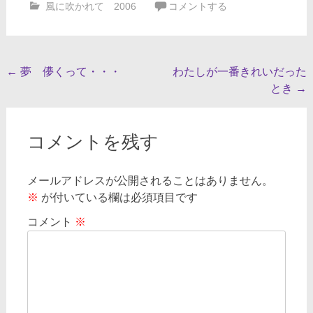
風に吹かれて 2006
コメントする
投
←
夢 儚くって・・・
わたしが一番きれいだった
とき
→
稿
ナ
ビ
コメントを残す
ゲ
メールアドレスが公開されることはありません。
ー
※
が付いている欄は必須項目です
シ
コメント
※
ョ
ン