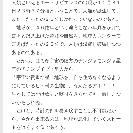
人類といえるホモ・サビエンスの出現が１２月３１
日２３時３７分頃ということで、人類が誕生して、
まだ、たったの２３分しかたっていないのである。
地球が、４６億年という途方もない年月をかけて
営々と築き上げた資源や自然を、地球カレンダーで
言えばたったの２３分で、人類は浪費し破壊しつつ
あるのである。
だから、はるか宇宙の彼方のナンジャモンジャ星
雲のチチンプイプイ星人から
「宇宙の貴重な星・地球を、自ら住めなくなるよう
にしているヒト科の生物は、なんたるアホ！！！
生かしてはおけぬ」と啖呵をきられても、致し方な
いかもしれぬ。
だけど、時計の針を巻き戻すことは不可能だか
ら、今から出来るのは、地球が悪化していくスピー
ドを遅くする位であろう。