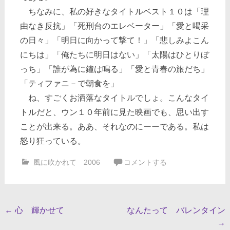
ちなみに、私の好きなタイトルベスト１０は「理
由なき反抗」「死刑台のエレベーター」「愛と喝采
の日々」「明日に向かって撃て！」「悲しみよこん
にちは」「俺たちに明日はない」「太陽はひとりぼ
っち」「誰が為に鐘は鳴る」「愛と青春の旅だち」
「ティファニ－で朝食を」
ね、すごくお洒落なタイトルでしょ。こんなタイ
トルだと、ウン１０年前に見た映画でも、思い出す
ことが出来る。ああ、それなのにーーである。私は
怒り狂っている。
風に吹かれて 2006
コメントする
投
←
心 輝かせて
なんたって バレンタイン
→
稿