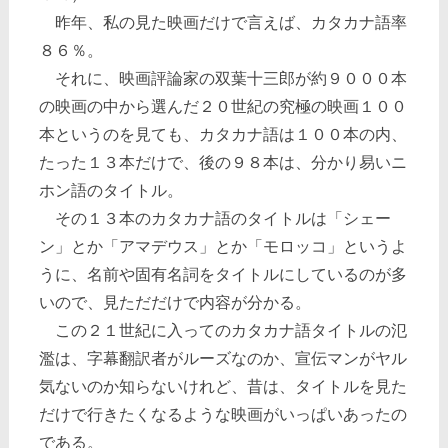
昨年、私の見た映画だけで言えば、カタカナ語率
８６％。
それに、映画評論家の双葉十三郎が約９０００本
の映画の中から選んだ２０世紀の究極の映画１００
本というのを見ても、カタカナ語は１００本の内、
たった１３本だけで、後の９８本は、分かり易いニ
ホン語のタイトル。
その１３本のカタカナ語のタイトルは「シェー
ン」とか「アマデウス」とか「モロッコ」というよ
うに、名前や固有名詞をタイトルにしているのが多
いので、見ただだけで内容が分かる。
この２１世紀に入ってのカタカナ語タイトルの氾
濫は、字幕翻訳者がルーズなのか、宣伝マンがヤル
気ないのか知らないけれど、昔は、タイトルを見た
だけで行きたくなるような映画がいっぱいあったの
である。