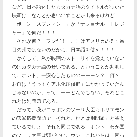
など、日本語化したカタカナ語のタイトルがついた
映画は、なんとか思い出すことが出来るけれど、
「ボーン・スプレマシー」か「ナショナル・トレジ
ャー」て何だ！！！
それが何？ フンだ！ ここはアメリカの５１番
目の州ではないのだから、日本語を使え！！！
かくして、私が映画のストーリイを覚えていない
のはカタカナ語のせいである、ということが判明し
て、ホント、一安心したもののーーーン？ 何？
お前は「うっすらアホ化症候群」にかかっていたん
じゃないのか、って。ーーとんでもない、それとこ
れとは別問題である。
だって、我がニッポンのソーリ大臣もホリエモン
の選挙応援問題で「それとこれとは別問題」と答え
ているでしょ。それと同じである。ホント、わが国
のソーリ大臣は頭がいい。ウン、これからは「困っ