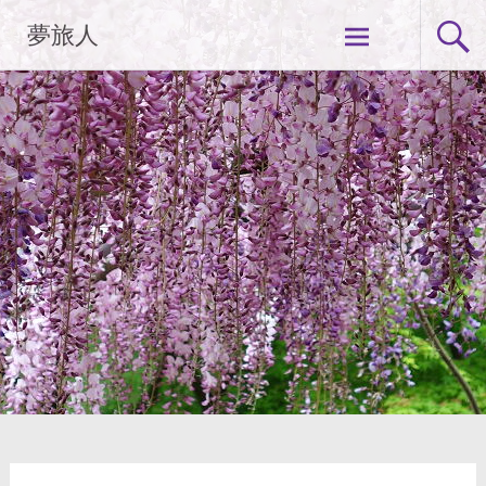
コ
夢旅人
ン
テ
ン
ツ
へ
ス
キ
ッ
プ