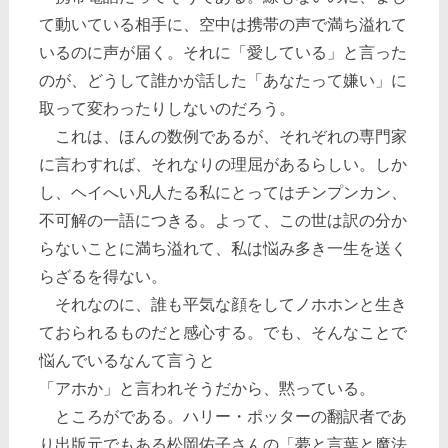
て動いている相手に、空中は携帯の声で満ち溢れて
いるのに声が届く。それに「愛している」と言った
のが、どうして誰かが話した「あなたって嫌い」に
取って変わったりしないのだろう。
これは、ほんの数例であるが、それぞれの専門家
に言わすれば、それなりの理屈があるらしい。しか
し、ヘイへい凡人たる私にとってはチンプンカン、
不可解の一語につきる。よって、この世は訳の分か
らないことに満ち溢れて、私は悩み多き一生を送く
らざるを得ない。
それなのに、誰も平気な顔をしてノホホンと生き
ておられるものだと感心する。でも、そんなことで
悩んでいるなんて言うと
「アホか」と言われそうだから、黙っている。
ところがである。ハリー・ポッターの翻訳者であ
り出版元でもある松岡佑子さんの「夢と言葉と魔法