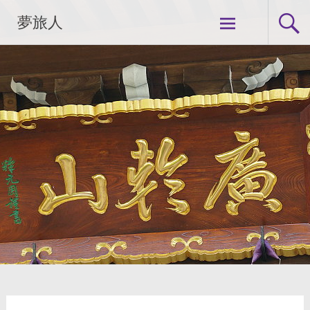
コ
夢旅人
ン
テ
ン
ツ
へ
ス
キ
ッ
プ