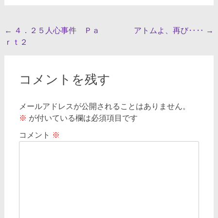
投
←
４．２５人心事件 Ｐａ
アトムよ、再び‥‥
→
ｒｔ２
稿
ナ
ビ
コメントを残す
ゲ
メールアドレスが公開されることはありません。
ー
※
が付いている欄は必須項目です
シ
コメント
※
ョ
ン