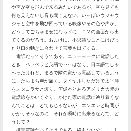
や声が空を飛んで来るみたいであるが、空を見ても
何も見えないし音も聞こえない。いっぱいウジャウ
ジャと空中を飛び回っている映像やその色や声が、
どうしてごちゃまぜにならずに、ＴＶの画面から出
てくるのだろう。おまけに、不思議なことにはぴっ
たり口の動きに合わせて言葉も出てくる。
電話だってそうである。ニューヨークに電話した
とき、ペラペラと英語で‥‥はなく、日本語でしゃ
べったけれど、まるで隣の家から電話しているよう
に、たちまち声が届く。ダイヤルしただけで太平洋
をスタコラサと渡り、何億本とあるアメリカ大陸の
電話線をかいくぐり、かけた家の電話に辿り着くな
んてことは、とてもじゃないが、エンエンと時間が
かかりそうなのに、それが瞬時に出来るなんて、ど
うして？
携帯電話だってそうである。線もないのに、まし