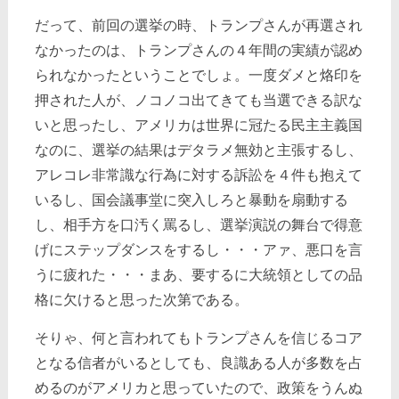
だって、前回の選挙の時、トランプさんが再選され
なかったのは、トランプさんの４年間の実績が認め
られなかったということでしょ。一度ダメと烙印を
押された人が、ノコノコ出てきても当選できる訳な
いと思ったし、アメリカは世界に冠たる民主主義国
なのに、選挙の結果はデタラメ無効と主張するし、
アレコレ非常識な行為に対する訴訟を４件も抱えて
いるし、国会議事堂に突入しろと暴動を扇動する
し、相手方を口汚く罵るし、選挙演説の舞台で得意
げにステップダンスをするし・・・アァ、悪口を言
うに疲れた・・・まあ、要するに大統領としての品
格に欠けると思った次第である。
そりゃ、何と言われてもトランプさんを信じるコア
となる信者がいるとしても、良識ある人が多数を占
めるのがアメリカと思っていたので、政策をうんぬ