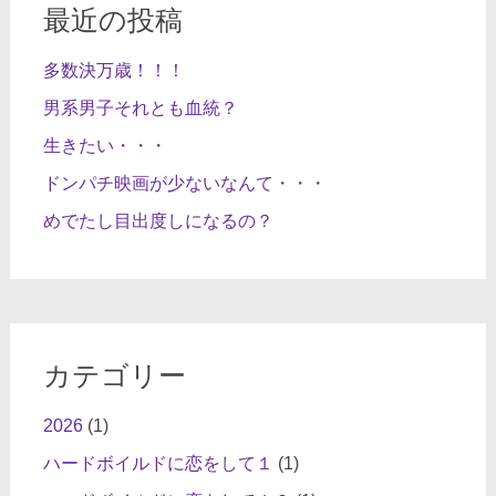
ナ
最近の投稿
ビ
多数決万歳！！！
ゲ
男系男子それとも血統？
ー
生きたい・・・
シ
ョ
ドンパチ映画が少ないなんて・・・
ン
めでたし目出度しになるの？
カテゴリー
2026
(1)
ハードボイルドに恋をして１
(1)