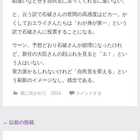
勘違いなどせず自民党に戻ってくれるに違いない。
と、云う訳で石破さんの世間の高感度はピカ一。か
くしておエライさんたちは「わが身が第一」という
訳で石破さんに投票することになる。
ウーン、予想どおり石破さんが総理になったけれ
ど、新任の大臣さんの顔ぶれを見ると「エ！」とい
う人はいない。
実力派かもしれないけれど「自民党を変える」とい
う刷新のイメージなし。残念である。
風に吹かれて 2024
コメントする
投
←
以前の投稿
稿