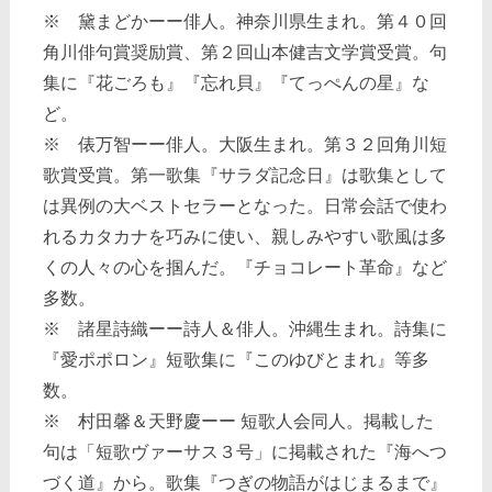
※ 黛まどかーー俳人。神奈川県生まれ。第４０回
角川俳句賞奨励賞、第２回山本健吉文学賞受賞。句
集に『花ごろも』『忘れ貝』『てっぺんの星』な
ど。
※ 俵万智ーー俳人。大阪生まれ。第３２回角川短
歌賞受賞。第一歌集『サラダ記念日』は歌集として
は異例の大ベストセラーとなった。日常会話で使わ
れるカタカナを巧みに使い、親しみやすい歌風は多
くの人々の心を掴んだ。『チョコレート革命』など
多数。
※ 諸星詩織ーー詩人＆俳人。沖縄生まれ。詩集に
『愛ポポロン』短歌集に『このゆびとまれ』等多
数。
※ 村田馨＆天野慶ーー 短歌人会同人。掲載した
句は「短歌ヴァーサス３号」に掲載された『海へつ
づく道』から。歌集『つぎの物語がはじまるまで』