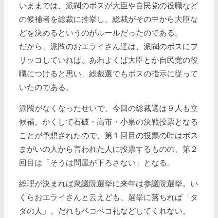
いままでは、派閥のボスが大臣や自民党の役職など
の候補者を総裁に推挙し、総裁がその中から大臣な
どを決めるというのがルールだったのである。
だから、派閥のおエライさん達は、派閥のボスにブ
リッコしていれば、あわよくば大臣とか自民党の役
職につけると思い、総裁選でもボスの指示に従って
いたのである。
派閥がなくなったせいで、今回の総裁選は９人も立
候補。かくして石破・高市・小泉の決戦投票となる
ことが予想されたので、第１回目の投票の時はボス
まがいの人から言われた人に投票するものの、第２
回目は「そうは問屋が下ろさない」となる。
総理が決まれば衆議院選挙に来年は参議院選挙。い
くらおエライさんと云えども、選挙に落ちれば「タ
ダの人」。だれもペコペコ礼などしてくれない。