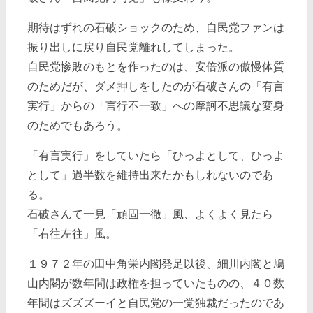
期待はずれの石破ショックのため、自民党ファンは
振り出しに戻り自民党離れしてしまった。
自民党惨敗のもとを作ったのは、安倍派の傲慢体質
のためだが、ダメ押しをしたのが石破さんの「有言
実行」からの「言行不一致」への摩訶不思議な変身
のためでもあろう。
「有言実行」をしていたら「ひっよとして、ひっよ
として」過半数を維持出来たかもしれないのであ
る。
石破さんて一見「頑固一徹」風、よくよく見たら
「右往左往」風。
１９７２年の田中角栄内閣発足以後、細川内閣と鳩
山内閣が数年間は政権を担っていたものの、４０数
年間はズズズーイと自民党の一党独裁だったのであ