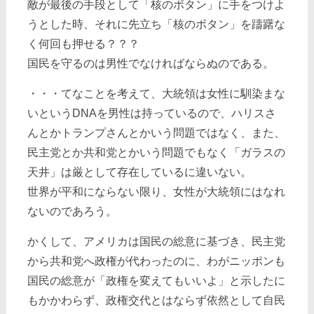
敵が最後の手段として「核のボタン」に手をつけよ
うとした時、それに先立ち「核のボタン」を躊躇な
く何回も押せる？？？
国民を守るのは男性でなければならぬのである。
・・・てなことを考えて、大統領は女性に馴染まな
いというDNAを男性は持っているので、ハリスさ
んとかトランプさんとかいう問題ではなく、また、
民主党とか共和党とかいう問題でもなく「ガラスの
天井」は厳として存在しているに違いない。
世界が平和にならない限り、女性が大統領にはなれ
ないのであろう。
かくして、アメリカは国民の総意に基づき、民主党
から共和党へ政権が代わったのに、わがニッポンも
国民の総意が「政権を変えてもいいよ」と示したに
もかかわらず、政権交代とはならず依然として自民