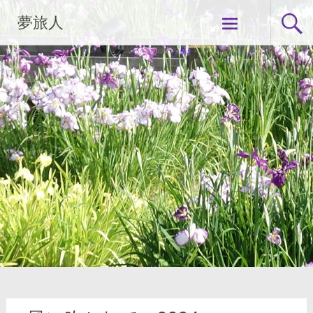
コ
夢旅人
ン
テ
ン
ツ
へ
ス
キ
ッ
プ