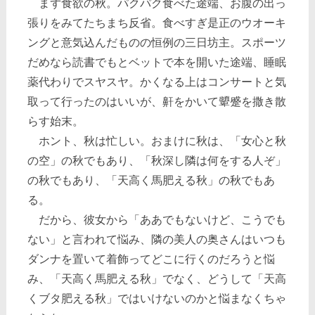
まず食欲の秋。パクパク食べた途端、お腹の出っ
張りをみてたちまち反省。食べすぎ是正のウオーキ
ングと意気込んだものの恒例の三日坊主。スポーツ
だめなら読書でもとベットで本を開いた途端、睡眠
薬代わりでスヤスヤ。かくなる上はコンサートと気
取って行ったのはいいが、鼾をかいて顰蹙を撒き散
らす始末。
ホント、秋は忙しい。おまけに秋は、「女心と秋
の空」の秋でもあり、「秋深し隣は何をする人ぞ」
の秋でもあり、「天高く馬肥える秋」の秋でもあ
る。
だから、彼女から「ああでもないけど、こうでも
ない」と言われて悩み、隣の美人の奥さんはいつも
ダンナを置いて着飾ってどこに行くのだろうと悩
み、「天高く馬肥える秋」でなく、どうして「天高
くブタ肥える秋」ではいけないのかと悩まなくちゃ