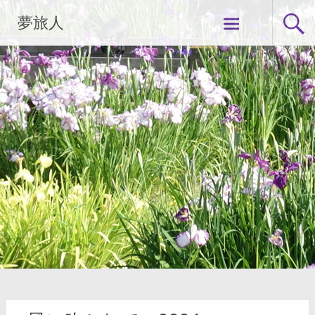
コ
夢旅人
ン
テ
ン
ツ
へ
ス
キ
ッ
プ