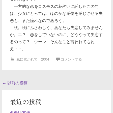
一方的な恋をコスモスの花占いに託したこの句
は、少女にとっては、ほのかな感傷を感じさせる失
恋も、また憧れなのであろう。
秋。秋にふさわしく、あなたも失恋してみません
か。エ？ 恋をしていないのに、どうやって失恋す
るのって？ ウーン そんなこと言われてもね
え‥‥。
風に吹かれて 2004
コメントする
投
←
以前の投稿
稿
ナ
最近の投稿
ビ