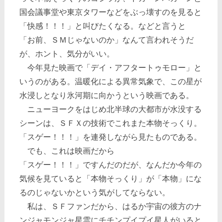
国会議事堂や東京タワーなどをぶっ壊すのを見ると
「快感！！！」と叫びたくなる。などと言うと
「お前、ＳＭじゃないのか」なんて言われそうだ
が、ホント、気分がいい。
今年見た映画で「デイ・アフタートゥモロー」と
いうのがある。温暖化による異常気象で、この星が
水浸しとなり氷河期に向かうという映画である。
ニューヨークをはじめ北半球の大都市が水没する
シーンは、ＳＦＸの技術でこれまた本物そっくり。
「スゲー！！！」を連発しながら見たものである。
でも、これは映画だから
「スゲー！！！」ですんだのだが、なんだか今年の
気候を見ていると「本物そっくり」が「本物」にな
るのじゃないかという気がしてならない。
私は、ＳＦファンだから、はるか宇宙の彼方のナ
ンジャモンジャ星雲にチチンプイプイ星人がいると