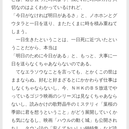
切なのはよくわかっているけれど、
「今日がなければ明日があるさ」と、ノホホンとグ
ウタラと一日を送り、またたくまに時を積み重ねて
しまう。
一日生きたということは、一日死に近づいたとい
うことだから、本当は
「明日のために今日がある」と、もっと、大事に一
日を送らなくちゃあならないのである。
てなエラソウなことを言っても、とかくこの世は
ままならぬ。好むと好まざるとにかかわらず仕事は
しなくちゃならないし、今、ＮＨＫのＢＳ放送でや
っているゴジラ映画のシリーズは見なくちゃあなら
ないし、読みかけの歌野晶牛のミステリィ「葉桜の
季節に君を想うということ」がどう展開していくか
も気になるし、映画「ハウルの動く城」も公開され
たし、タウン誌の「安くておいしい鍋特集」など読