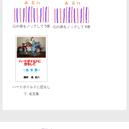
心の扉をノックして 5巻
心の扉をノックして 6巻
ハードボイルドに恋をし
て: 名言集