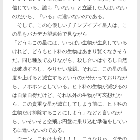
信じている。誰も『いない』と立証した人はいない
のだから、『いる』に違いないのである。
そして、この心優しいチチンプイプイ星人は、こ
の星をバカデカ望遠鏡で見ながら
「どうもこの星には、いっぱい生物が生息している
けれど、どうもヒト科の生物はあまり賢くなさそう
だ。同じ種族でありながら、殺し合いはするし自然
は破壊するし、やりたい放題。それに、この星の温
度を上げると滅亡するというのが分かっておりなが
ら、ノホホンとしている。ヒト科の生物が滅びるの
は自業自得だけど、それ以外の生物が可哀想だか
ら、この貴重な星が滅亡してしまう前に、ヒト科の
生物だけ排除することにしよう」などと言いなが
ら、いそいそと空飛ぶ円盤に乗り込む準備をしてい
るに違いないのである。
ウーン。これは大変！！！ こうなりゃ、ダテの