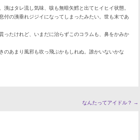
。洟はタレ流し気味、咳も無暗矢鱈と出てヒイヒイ状態。
息付の洟垂れジジイになってしまったみたい。世も末であ
貰ったけれど、いまだに治らずこのコラムも、鼻をかみか
きのあまり風邪も吹っ飛ぶかもしれぬ。誰かいないかな
なんたってアイドル？
→