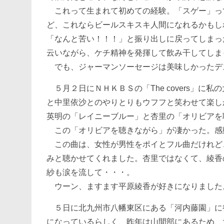
これって生まれて初めての経験。「スゲー」っ
ど、これならビールスキスキ人間になれるかもし
「なんと苦い！！！」と振り出しに戻ってしまっ
云いながら、ケチ精神を発揮して飲み干してしま
でも、ジャーマンソーセージは美味しかったデ
５月２日にＮＨＫＢＳの「The covers」に
と中里依沙とのやりとりもウフフと笑わせて楽し
英明の「レイニーブルー」と杏里の「オリビアを
この「オリビアを聴きながら」が凄かった。感
この曲は、女性が男性をポイとフル曲だけれど
みと聴かせてくれました。杏里ではなくて、綾香
紗も涙を流して・・・。
ウーン、ますます平原綾香が好きになりました
５日に北九州市八幡東区にある「河内藤園」に
になっているらしく、昨年は山間部にあるため、