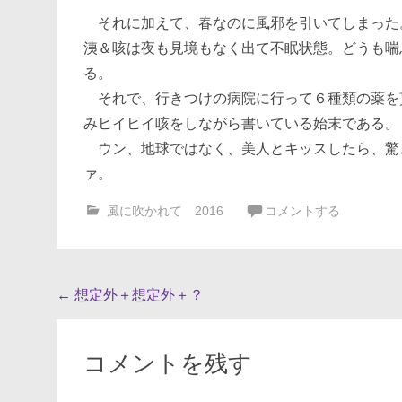
それに加えて、春なのに風邪を引いてしまった
洟＆咳は夜も見境もなく出て不眠状態。どうも喘
る。
それで、行きつけの病院に行って６種類の薬を
みヒイヒイ咳をしながら書いている始末である。
ウン、地球ではなく、美人とキッスしたら、驚
ァ。
風に吹かれて 2016
コメントする
投
←
想定外＋想定外＋？
稿
ナ
コメントを残す
ビ