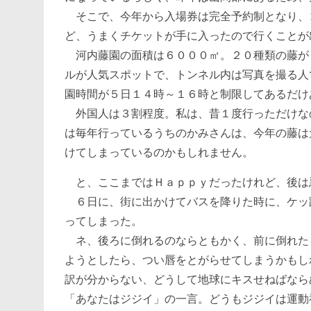
そこで、今年から入場券は完全予約制となり、
ど、うまくチケットが手に入ったので行くことが
河内藤園の面積は６０００㎡。２０種類の藤が
ルが人気スポットで、トンネル内は写真を撮る人
園時間が５日１４時～１６時と制限してあるだけ
外国人は３割程度。私は、昔１度行っただけな
は毎年行っているうちのかみさんは、今年の藤は
けてしまっているのかもしれません。
と、ここまではＨａｐｐｙだったけれど、後は
６日に、街に出かけてバスを降りた時に、ケッ
ってしまった。
ネ、後ろに倒れるのならともかく、前に倒れた
ようとしたら、つい唇をとがらせてしまうかもし
訳が分からない、どうして地球にキスせねばなら
「あなたはジジイ」の一言。どうもジジイは運動