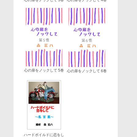
心の扉をノックして 5巻
心の扉をノックして 6巻
ハードボイルドに恋をし