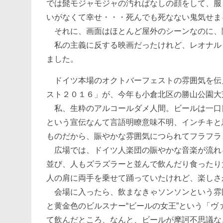
では髭モジャモジャの汚れぱなしの顔をして、服
いがなくて幸せ・・・死んでも死なない鬼気せま
それに、画面はほとんど屋外のシーンなのに、
私の主義に反する映画だったけれど、レオナル
ました。
ドイツ本場のオクトバーフェストの雰囲気を伝
スト２０１６」が、今年も小倉北区の勝山公園大
私、生粋のアルコールダメ人間。ビールは一口
という宣伝なんて言語明瞭意味不明、インチキと
ものだから、賑やかな雰囲気につられてフラフラ
広場では、ドイツ人楽団の賑やかな音楽が流れ
並び、人もズラズラーと並んで飲んだり食ったり
人の肩に両手を乗せて踊っていたけれど、楽しさ
会場に入ったら、飲まなきゃソンソンという雰
と黄金色のビルスナー“ビールの女王”という「
て飲んだところ、なんと、ビールが摩訶不思議な