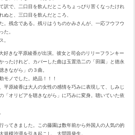
て訳で、二口目を飲んだところちょっぴり苦くなったけれ
れぬと、三口目を飲んだところ、
た。残念である。残りはうちのかみさんが、一応フウフウ
った。
ス。
私の大好きな平原綾香が出演。彼女と司会のリリーフランキー
かったけれど、カバーした曲は玉置浩二の「田園」と徳永
聴きながら」の３曲。
動モノでした。絶品！！！
、平原綾香は大人の女性の感情を巧みに表現して、しみじ
の「オリビアを聴きながら」に巧みに変身。聴いていた依
。
行ってきました。この藤園は数年前から外国人の人気の的
大規模渋滞を引き起こし、大問題発生。