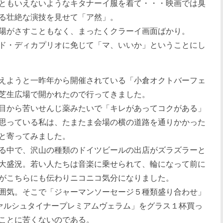
ともいえないようなキタナーイ服を着て・・・映画では臭
る壮絶な演技を見せて「ア然」。
陽がさすこともなく、まったくクラーイ画面ばかり。
ド・ディカプリオに免じて「マ、いいか」ということにし
えようと一昨年から開催されている「小倉オクトバーフェ
芝生広場で開かれたので行ってきました。
目から苦いせんじ薬みたいで「キレがあってコクがある」
思っている私は、たまたま会場の横の道路を通りかかった
と寄ってみました。
る中で、沢山の種類のドイツビールの出店がズラズラーと
大盛況。若い人たちは音楽に乗せられて、輪になって前に
がこちらにも伝わりニコニコ気分になりました。
囲気。そこで「ジャーマンソーセージ５種類盛り合わせ」
ヴァルシュタイナープレミアムヴェラム」をグラス１杯買っ
ことに苦くないのである。