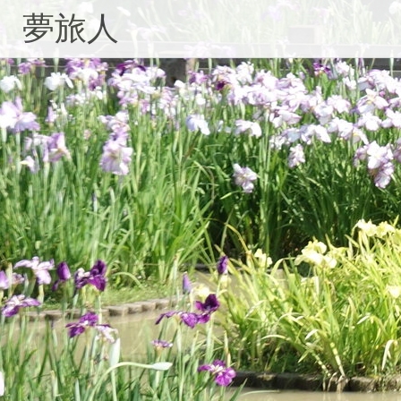
コ
夢旅人
ン
テ
ン
ツ
へ
ス
キ
ッ
プ