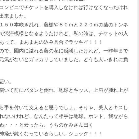
コンビニでチケットを購入しなければ行けなくなったけれ
出来ました。
１５０本咲き乱れ、藤棚や８０ｍと２２０ｍの藤のトンネ
で渋滞模様となるようだけれど、私の時は、チケットの入
あって、まあまあの込み具合でラッキイ！！！
ので、園内に溢れる藤の花に感嘆したけれど、一昨年まで
元気がないとガッカリしていました。どうも人いきれに負
悪い。
躓いて前にバタンと倒れ、地球とキッス。上唇が腫れ上が
ら手を付いて支えると思うでしょ。そりゃ、美人とキスし
れないけれど、なんたって相手は地球。ホント、我ながら
ぬ・・・と云ったら、うちのかみさん曰く
神経が鈍くなっているらしい。ショック！！！