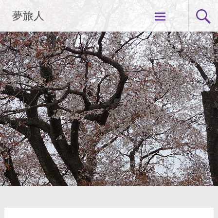
コ
夢旅人
ン
テ
ン
ツ
へ
ス
キ
ッ
プ