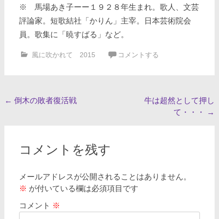
※ 馬場あき子ーー１９２８年生まれ。歌人、文芸
評論家。短歌結社「かりん」主宰。日本芸術院会
員。歌集に「暁すばる」など。
風に吹かれて 2015
コメントする
投
←
倒木の敗者復活戦
牛は超然として押し
て・・・
→
稿
ナ
ビ
コメントを残す
ゲ
メールアドレスが公開されることはありません。
ー
※
が付いている欄は必須項目です
シ
コメント
※
ョ