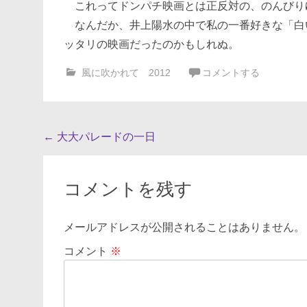
これってドンパチ映画とは正反対の、のんびり
なんだか、井上陽水の中で私の一番好きな「白
ッタリの映画だったのかもしれぬ。
風に吹かれて 2012
コメントする
投
←
大大パレードの一日
稿
ナ
コメントを残す
ビ
ゲ
メールアドレスが公開されることはありません。
ー
コメント
※
シ
ョ