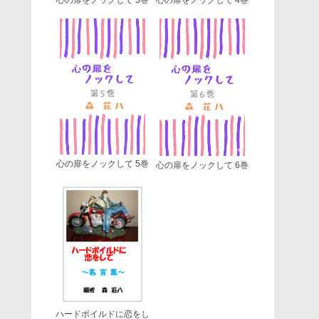
心の扉をノックして 5巻
心の扉をノックして 6巻
ハードボイルドに恋をし