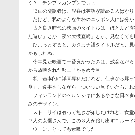
く？ チンプンカンプンでしょ。
映画の翻訳者は、観客は英語が読める人ばかり
だけど、私のような生粋のニッポン人には分か
古き良き時代の映画のタイトルは、ほとんど漢
た遊び」とか「夜の大捜査網」とか、見なくても
ひよっとすると、カタカナ語タイトルだと、見
かもしれぬ。
今年見た映画で一番良かったのは、残念ながら
から放映された邦画「かもめ食堂」
私、基本的に洋画専科だけれど、仕事から帰っ
堂」。食事をしながら、ついつい見ていたらこれ
フィンランドのヘルンシキにある小さな日本食
みのデザイン。
ストーリイは有って無きが如しだけれど、食堂
２人の女優さんで、この３人が醸し出すユルーイ
ウーン、とっても素敵でした。