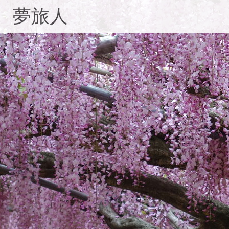
コ
夢旅人
ン
テ
ン
ツ
へ
ス
キ
ッ
プ