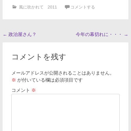
風に吹かれて 2011
コメントする
投
←
政治屋さん？
今年の幕切れに・・・
→
稿
ナ
コメントを残す
ビ
ゲ
メールアドレスが公開されることはありません。
※
が付いている欄は必須項目です
ー
シ
コメント
※
ョ
ン