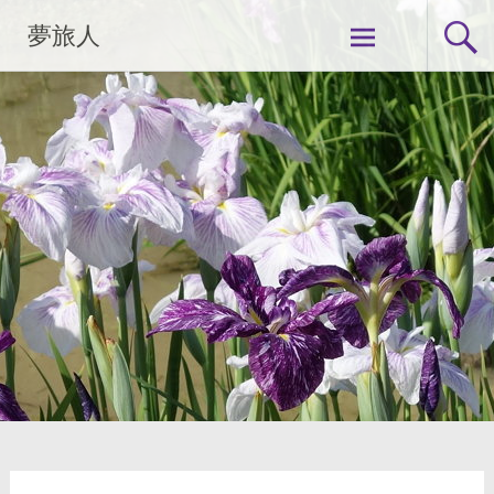
コ
夢旅人
ン
テ
ン
ツ
へ
ス
キ
ッ
プ