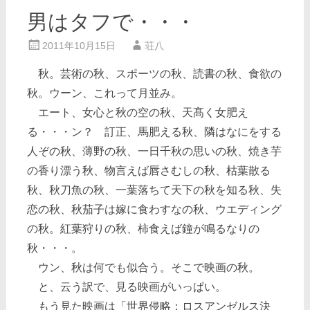
男はタフで・・・
2011年10月15日
荘八
秋。芸術の秋、スポーツの秋、読書の秋、食欲の
秋。ウーン、これって月並み。
エート、女心と秋の空の秋、天髙く女肥え
る・・・ン？ 訂正、馬肥える秋、隣はなにをする
人ぞの秋、薄野の秋、一日千秋の思いの秋、焼き芋
の香り漂う秋、物言えば唇さむしの秋、枯葉散る
秋、秋刀魚の秋、一葉落ちて天下の秋を知る秋、失
恋の秋、秋茄子は嫁に食わすなの秋、ウエディング
の秋。紅葉狩りの秋、柿食えば鐘が鳴るなりの
秋・・・。
ウン、秋は何でも似合う。そこで映画の秋。
と、云う訳で、見る映画がいっぱい。
もう見た映画は「世界侵略：ロスアンゼルス決