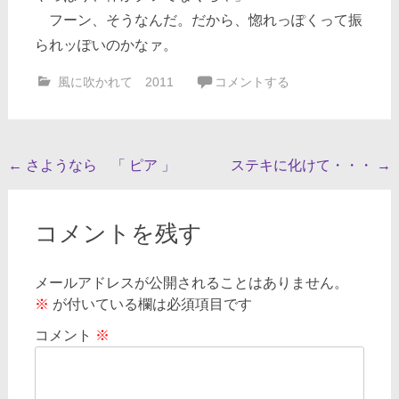
フーン、そうなんだ。だから、惚れっぽくって振
られッぽいのかなァ。
風に吹かれて 2011
コメントする
投
←
さようなら 「 ピア 」
ステキに化けて・・・
→
稿
ナ
コメントを残す
ビ
ゲ
メールアドレスが公開されることはありません。
※
が付いている欄は必須項目です
ー
シ
コメント
※
ョ
ン