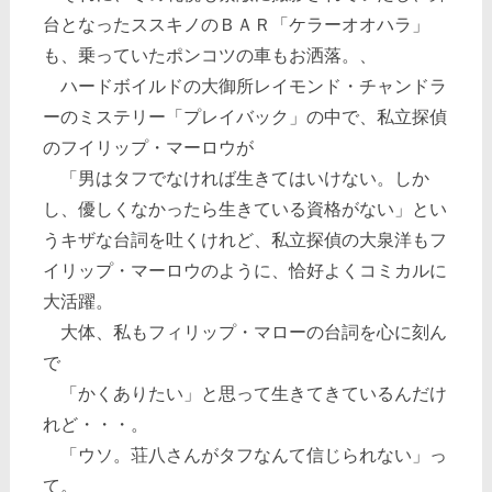
台となったススキノのＢＡＲ「ケラーオオハラ」
も、乗っていたポンコツの車もお洒落。、
ハードボイルドの大御所レイモンド・チャンドラ
ーのミステリー「プレイバック」の中で、私立探偵
のフイリップ・マーロウが
「男はタフでなければ生きてはいけない。しか
し、優しくなかったら生きている資格がない」とい
うキザな台詞を吐くけれど、私立探偵の大泉洋もフ
イリップ・マーロウのように、恰好よくコミカルに
大活躍。
大体、私もフィリップ・マローの台詞を心に刻ん
で
「かくありたい」と思って生きてきているんだけ
れど・・・。
「ウソ。荘八さんがタフなんて信じられない」っ
て。