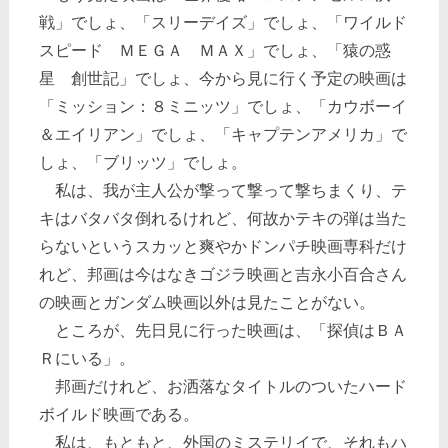
戦」でしょ、「スリーデイズ」でしょ、「ワイルド
スピード ＭＥＧＡ ＭＡＸ」でしょ、「猿の惑
星 創世記」でしょ、今から見に行く予定の映画は
「ミッション：８ミニッツ」でしょ、「カウボーイ
＆エイリアン」でしょ、「キャプテンアメリカ」で
しょ、「ブリッツ」でしょ。
私は、我が主人公が撃って撃って撃ちまくり、テ
キはバタバタ倒れるけれど、何故かテキの弾は当た
らないというスカッと爽やかドンパチ映画専科だけ
れど、邦画は今はなきゴジラ映画と吉永小百合さん
の映画とガンダム映画以外は見たことがない。
ところが、先日見に行った映画は、「探偵はＢＡ
Ｒにいる」。
邦画だけれど、お洒落なタイトルのついたハード
ボイルド映画である。
私は、もともと、外国のミステリイで、それもハ