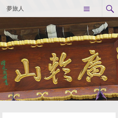
コ
夢旅人
ン
テ
ン
ツ
へ
ス
キ
ッ
プ