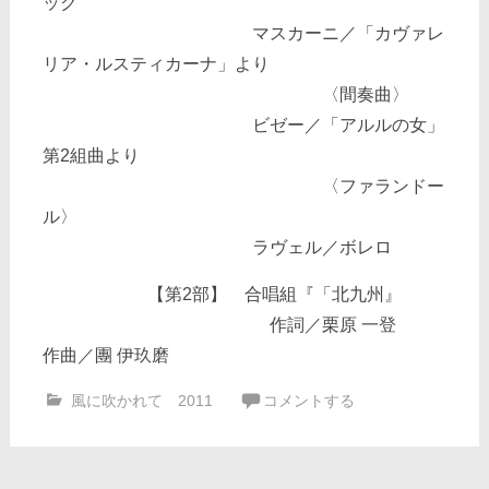
ック
マスカーニ／「カヴァレ
リア・ルスティカーナ」より
〈間奏曲〉
ビゼー／「アルルの女」
第2組曲より
〈ファランドー
ル〉
ラヴェル／ボレロ
【第2部】 合唱組『「北九州』
作詞／栗原 一登
作曲／團 伊玖磨
風に吹かれて 2011
コメントする