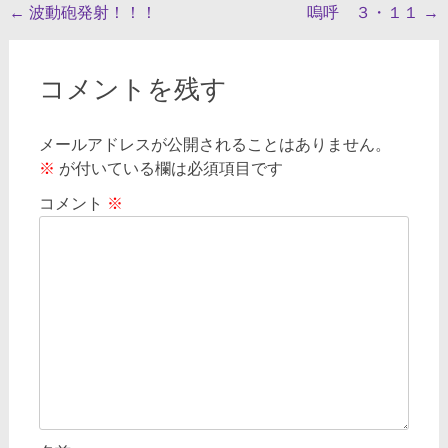
投
←
波動砲発射！！！
嗚呼 ３・１１
→
稿
ナ
コメントを残す
ビ
ゲ
メールアドレスが公開されることはありません。
※
が付いている欄は必須項目です
ー
シ
コメント
※
ョ
ン