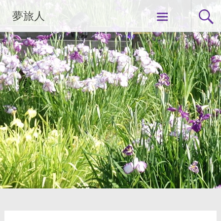
コ
夢旅人
ン
テ
ン
ツ
へ
ス
キ
ッ
プ