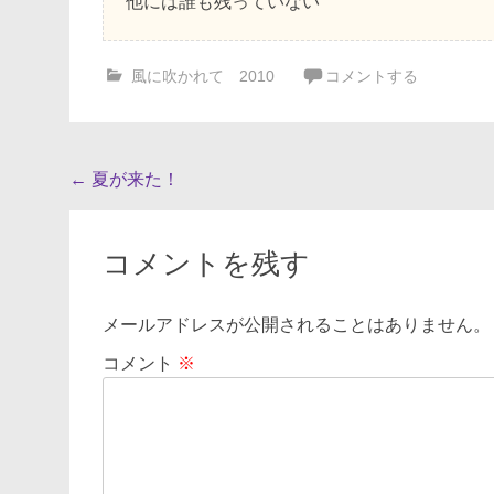
他には誰も残っていない
風に吹かれて 2010
コメントする
投
←
夏が来た！
稿
ナ
コメントを残す
ビ
ゲ
メールアドレスが公開されることはありません。
ー
コメント
※
シ
ョ
ン