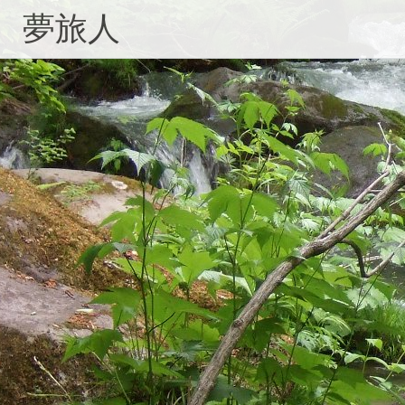
コ
夢旅人
ン
テ
ン
ツ
へ
ス
キ
ッ
プ