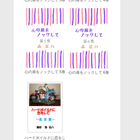
心の扉をノックして 5巻
心の扉をノックして 6巻
ハードボイルドに恋をし