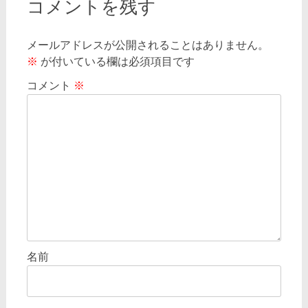
ビ
コメントを残す
ゲ
メールアドレスが公開されることはありません。
ー
※
が付いている欄は必須項目です
シ
コメント
※
ョ
ン
名前