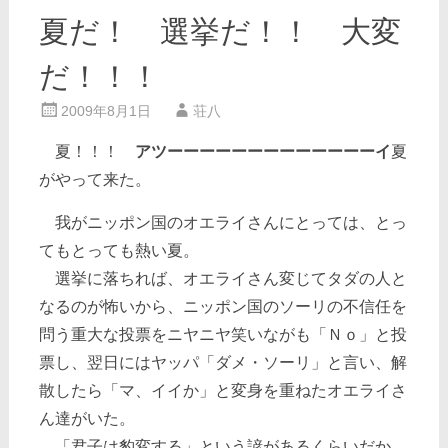
夏だ！ 選挙だ！！ 大変
だ！！！
2009年8月1日
荘八
夏！！！
アツーーーーーーーーーーーーーイ
夏
がやって来た。
我がニッポン国のオエライさんにとっては、とっ
てもとっても熱い夏。
選挙に落ちれば、オエライさん変じてタダの人と
なるのが怖いから、ニッポン国のソーリの不信任を
問う重大な投票をニヤニヤ笑いながも「Ｎｏ」と投
票し、翌日にはヤッパ「ダメ・ソーリ」と言い、解
散したら「マ、イイか」と変身を重ねたオエライさ
ん達がいた。
「君子は豹変する」という諺があるくらいだか