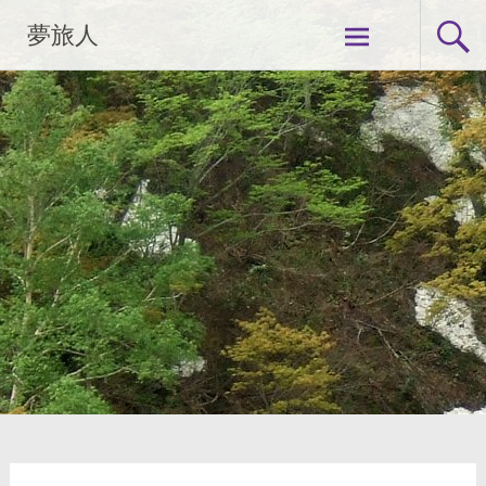
コ
夢旅人
ン
テ
ン
ツ
へ
ス
キ
ッ
プ