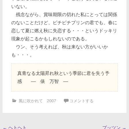
いない。
残念ながら、賞味期限の切れた私にとっては関係
のないことだけど、ピチピチプリンの君でも、春に
恋して夏に燃え秋に失恋する・・・というドッキリ
現象が起こるかもしれないのである。
ウン、そう考えれば、秋は来ない方がいいか
も・・・。
真青なる太陽昇れ秋という季節に君を失う予
感 ― 俵 万智 ―
風に吹かれて 2007
コメントする
投
←
ヘトヘト
プッツン
→