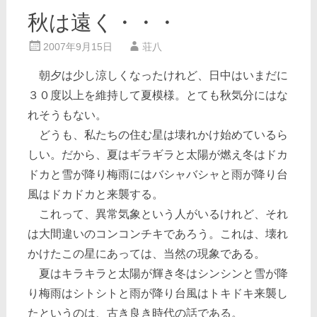
秋は遠く・・・
2007年9月15日
荘八
朝夕は少し涼しくなったけれど、日中はいまだに
３０度以上を維持して夏模様。とても秋気分にはな
れそうもない。
どうも、私たちの住む星は壊れかけ始めているら
しい。だから、夏はギラギラと太陽が燃え冬はドカ
ドカと雪が降り梅雨にはバシャバシャと雨が降り台
風はドカドカと来襲する。
これって、異常気象という人がいるけれど、それ
は大間違いのコンコンチキであろう。これは、壊れ
かけたこの星にあっては、当然の現象である。
夏はキラキラと太陽が輝き冬はシンシンと雪が降
り梅雨はシトシトと雨が降り台風はトキドキ来襲し
たというのは、古き良き時代の話である。