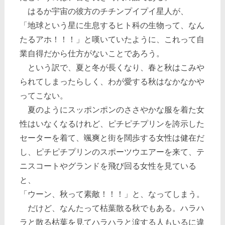
はるか宇宙の彼方のチチンプイプイ星人が、
「地球という星に生息するヒト科の生物って、なん
たるアホ！！！」と嘆いていたように、これって自
業自得だから仕方がないことであろう。
という訳で、夏と冬が長くなり、春と秋はこみや
られてしまったらしく、わが愛する秋はなかなかや
ってこない。
夏のようにスッポンポンのささやかな服を着た女
性はいなくなるけれど、ピチピチプリンを誇示した
セーターを着て、颯爽と街を闊歩する女性は健在だ
し、ピチピチプリンのスポーツウエアーを来て、テ
ニスコートやグランドを飛び回る女性を見ている
と、
「ウーン、秋って素敵！！！」と、なってしまう。
だけど、なんたって枯葉散る秋でもある。ハラハ
ラと散る枯葉を見てハラハラと涙する人もいるに違